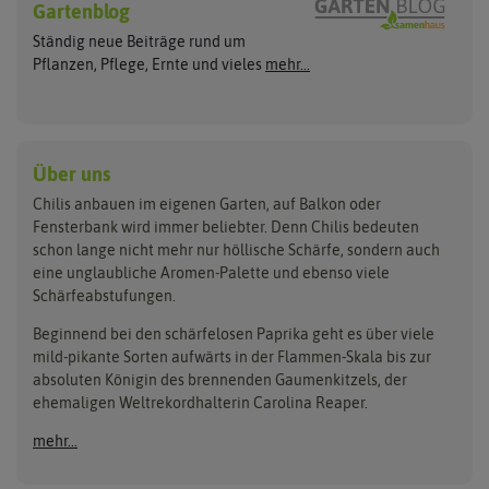
Wilde Sorten
Gartenblog
Asien Chilipflanzen
Arche Noah
Culinaris - Saatgut für Lebensm
Asiatische Sorten
Habaneropflanzen
Ständig neue Beiträge rund um
Jalapenosamen
ASB Greenworld
De Bolster Bio-Samen
Jalapenopflanzen
Pflanzen, Pflege, Ernte und vieles
mehr...
Habanerosamen
Paprikapflanzen
Austrosaat
Dürr-Samen
Chilisamen-Sets
Chilipflanzen Sets
Paprikasamen
Bingenheimer Saatgut
Fertil
Wilde Chilipflanzen
Rocotosamen
Chilipflanzen Neuheiten
Buzzy Seeds
FLORTUS
Über uns
Rocotopflanzen
Carl Pabst
Gusta Garden
Chilis anbauen im eigenen Garten, auf Balkon oder
Anzucht, Kultivierung
Fensterbank wird immer beliebter. Denn Chilis bedeuten
Clever Pots
Hortitops
& Ernte
schon lange nicht mehr nur höllische Schärfe, sondern auch
eine unglaubliche Aromen-Palette und ebenso viele
COMPO
Jiffy
Schärfeabstufungen.
Aussäen
Kiepenkerl
Romberg
Ernten
Beginnend bei den schärfelosen Paprika geht es über viele
Pikieren
Ladbrooke Soil Blockers
Saflax
mild-pikante Sorten aufwärts in der Flammen-Skala bis zur
Umtopfen
absoluten Königin des brennenden Gaumenkitzels, der
Lehmann Natur
Samen Maier
Auspflanzen
ehemaligen Weltrekordhalterin Carolina Reaper.
Überwintern
.L. Chrestensen
Samen Pfann
mehr...
Nelson Garden
Sativa Rheinau