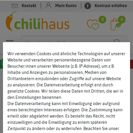
Kontakt
Mein Konto
Kontrast erhöhen
Filter
0
0
Wir verwenden Cookies und ähnliche Technologien auf unserer
Website und verarbeiten personenbezogene Daten von
Besucher:innen unserer Webseite (z.B. IP-Adresse), um z.B.
Inhalte und Anzeigen zu personalisieren, Medien von
MILD
SCHARF
SEHR SCHARF
EXTREM SCHARF
HÖLLISCH SCHARF
Drittanbietern einzubinden oder Zugriffe auf unsere Website
Paprikasamen
zu analysieren. Die Datenverarbeitung erfolgt erst durch
gesetzte Cookies. Wir teilen diese Daten mit Dritten, die wir in
Paprikasamen für knackige Früchte aus dem Garten
den Einstellungen benennen.
und vom Balkon
Die Datenverarbeitung kann mit Einwilligung oder aufgrund
Knackig frische Paprikas gehören zum beliebten Gemüse. Und
eines berechtigten Interesses erfolgen. Die Zustimmung kann
das nicht nur in Deutschland. Die bunten Schoten dürfen in
erteilt oder abgelehnt werden. Es besteht das Recht, nicht
keiner Küche fehlen und schmecken natürlich aus dem eigenen
... mehr lesen
einzuwilligen und die Einwilligung zu einem späteren
Garten besonders gut. Paprika lässt sich vielfältig verwenden
Zeitpunkt zu ändern oder zu widerrufen. Beachten Sie unser
und schmeckt auch frisch von der Pflanze. Das Gemüse gehört zu