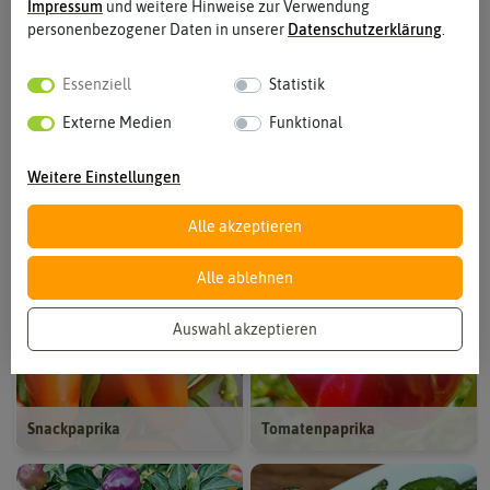
Impressum
und weitere Hinweise zur Verwendung
den wenigen Arten, die zum Verzehr nicht vollständig ausgereift
personenbezogener Daten in unserer
Daten­schutz­erklärung
.
sein müssen. Sie können die Früchte mit jedem Reifegrad
verzehren.
Essenziell
Statistik
Externe Medien
Funktional
Weitere Einstellungen
Blockpaprika
Spitzpaprika
Alle akzeptieren
Alle ablehnen
Auswahl akzeptieren
Snackpaprika
Tomatenpaprika