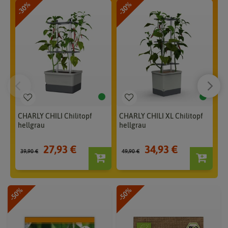
-30%
-30%
-3
CHARLY CHILI Chilitopf
CHARLY CHILI XL Chilitopf
CH
hellgrau
hellgrau
du
27,93 €
34,93 €
39,90 €
49,90 €
39
-50%
-50%