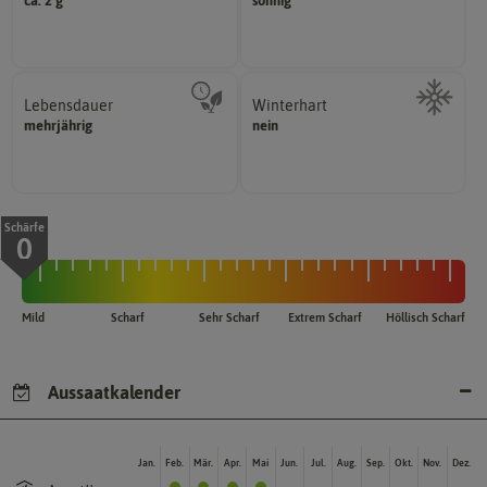
ca. 2 g
sonnig
Wie viel ist enthalten
Pflanze? (schattig, halbschattig,
Wie viel Licht benötigt die
Lebensdauer
Winterhart
mehrjährig.
mehrjährig
nein
Probleme überwintern können.
einjährig, zweijährig oder
Pflanzen, die im Freien ohne
Pflanzen werden kategorisiert in:
Schärfe
0
Mild
Scharf
Sehr Scharf
Extrem Scharf
Höllisch Scharf
Aussaatkalender
Jan.
Feb.
Mär.
Apr.
Mai
Jun.
Jul.
Aug.
Sep.
Okt.
Nov.
Dez.