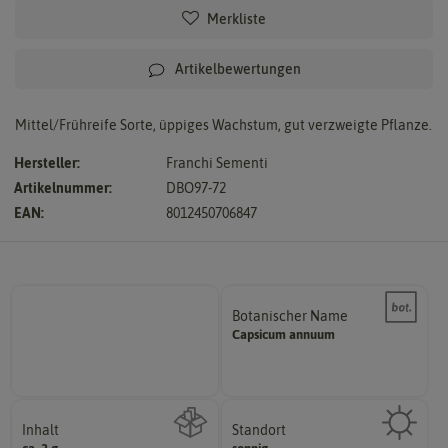
Merkliste
Artikelbewertungen
Mittel/Frühreife Sorte, üppiges Wachstum, gut verzweigte Pflanze.
Hersteller:
Franchi Sementi
Artikelnummer:
DBO97-72
EAN:
8012450706847
Botanischer Name
Bestimmung der Pflanze.
Capsicum
annuum
Namen zur eindeutigen
Der botanische (lateinische)
Inhalt
Standort
sonnig, vollsonnig)