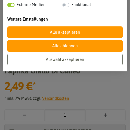
Externe Medien
Funktional
Weitere Einstellungen
Alle akzeptieren
Alle ablehnen
Vergrößern durch berühren
Auswahl akzeptieren
Paprika Giallo Di Cuneo
2,49 €
*
* inkl. 7% MwSt. zzgl.
Versandkosten