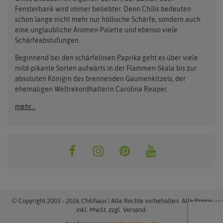
Anzucht, Kultivierung
Fensterbank wird immer beliebter. Denn Chilis bedeuten
Clever Pots
Hortitops
& Ernte
schon lange nicht mehr nur höllische Schärfe, sondern auch
eine unglaubliche Aromen-Palette und ebenso viele
COMPO
Jiffy
Schärfeabstufungen.
Aussäen
Kiepenkerl
Romberg
Ernten
Beginnend bei den schärfelosen Paprika geht es über viele
Pikieren
Ladbrooke Soil Blockers
Saflax
mild-pikante Sorten aufwärts in der Flammen-Skala bis zur
Umtopfen
absoluten Königin des brennenden Gaumenkitzels, der
Lehmann Natur
Samen Maier
Auspflanzen
ehemaligen Weltrekordhalterin Carolina Reaper.
Überwintern
.L. Chrestensen
Samen Pfann
mehr...
Nelson Garden
Sativa Rheinau
Neudorff
Sperli-Samen
Quedlinburger Saatgut
Thompson & Morgan
ReinSaat
© Copyright 2003 - 2026 Chilihaus | Alle Rechte vorbehalten. Alle Preise
inkl. MwSt. zzgl. Versand.