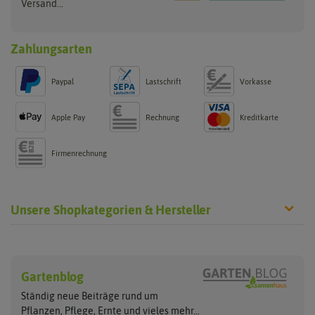
Versand...
Zahlungsarten
Paypal
Lastschrift
Vorkasse
Apple Pay
Rechnung
Kreditkarte
Firmenrechnung
Unsere Shopkategorien & Hersteller
Chilisamen
Chilipflanzen
Hersteller
Wilde Sorten
Gartenblog
Asien Chilipflanzen
Arche Noah
Culinaris - Saatgut für Lebensm
Asiatische Sorten
Habaneropflanzen
Ständig neue Beiträge rund um
Jalapenosamen
ASB Greenworld
De Bolster Bio-Samen
Jalapenopflanzen
Pflanzen, Pflege, Ernte und vieles
mehr...