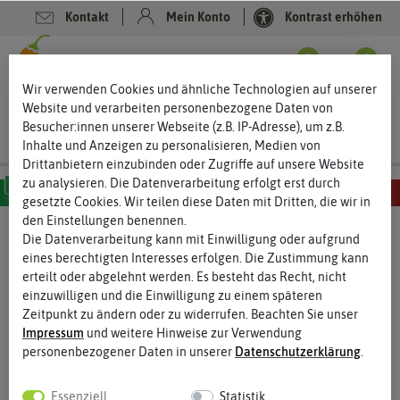
Kontakt
Mein Konto
Kontrast erhöhen
Filter
0
0
Wir verwenden Cookies und ähnliche Technologien auf unserer
Website und verarbeiten personenbezogene Daten von
Besucher:innen unserer Webseite (z.B. IP-Adresse), um z.B.
Inhalte und Anzeigen zu personalisieren, Medien von
Drittanbietern einzubinden oder Zugriffe auf unsere Website
zu analysieren. Die Datenverarbeitung erfolgt erst durch
gesetzte Cookies. Wir teilen diese Daten mit Dritten, die wir in
MILD
SCHARF
SEHR SCHARF
EXTREM SCHARF
HÖLLISCH SCHARF
den Einstellungen benennen.
Die Datenverarbeitung kann mit Einwilligung oder aufgrund
Chilisamen
- Aji Chilisamen
eines berechtigten Interesses erfolgen. Die Zustimmung kann
erteilt oder abgelehnt werden. Es besteht das Recht, nicht
Aji Chilisamen – Chilis in großer Vielfalt
einzuwilligen und die Einwilligung zu einem späteren
Die Sorten der Aji Chilis bieten eine unglaubliche Vielfalt an
Zeitpunkt zu ändern oder zu widerrufen. Beachten Sie unser
Fruchtformen, Farben und Geschmack. Die südamerikanischen
Impressum
und weitere Hinweise zur Verwendung
Chilis bieten aber auch bei der Schärfe ein großes Spektrum.
personenbezogener Daten in unserer
Daten­schutz­erklärung
.
Unter den Sorten der Aji Chilis findet sich auch die teuerste
Chilisorte der Welt, die Aji Charapita. Viele der Sorten sind sehr
Essenziell
Statistik