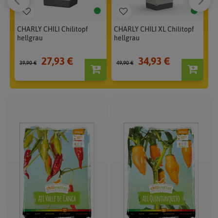
CHARLY CHILI Chilitopf
CHARLY CHILI XL Chilitopf
CH
hellgrau
hellgrau
du
27,93 €
34,93 €
39,90 €
49,90 €
39