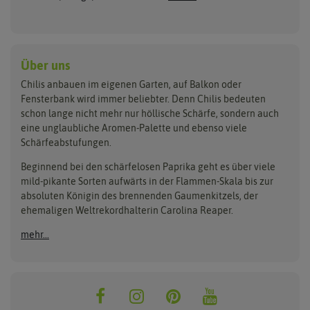
Habanerosamen
Paprikapflanzen
Austrosaat
Dürr-Samen
Chilisamen-Sets
Chilipflanzen Sets
Paprikasamen
Bingenheimer Saatgut
Fertil
Wilde Chilipflanzen
Rocotosamen
Chilipflanzen Neuheiten
Buzzy Seeds
FLORTUS
Über uns
Rocotopflanzen
Carl Pabst
Gusta Garden
Chilis anbauen im eigenen Garten, auf Balkon oder
Anzucht, Kultivierung
Fensterbank wird immer beliebter. Denn Chilis bedeuten
Clever Pots
Hortitops
& Ernte
schon lange nicht mehr nur höllische Schärfe, sondern auch
eine unglaubliche Aromen-Palette und ebenso viele
COMPO
Jiffy
Schärfeabstufungen.
Aussäen
Kiepenkerl
Romberg
Ernten
Beginnend bei den schärfelosen Paprika geht es über viele
Pikieren
Ladbrooke Soil Blockers
Saflax
mild-pikante Sorten aufwärts in der Flammen-Skala bis zur
Umtopfen
absoluten Königin des brennenden Gaumenkitzels, der
Lehmann Natur
Samen Maier
Auspflanzen
ehemaligen Weltrekordhalterin Carolina Reaper.
Überwintern
.L. Chrestensen
Samen Pfann
mehr...
Nelson Garden
Sativa Rheinau
Neudorff
Sperli-Samen
Quedlinburger Saatgut
Thompson & Morgan