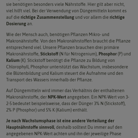
sie benötigen besonders viele Nährstoffe. Hier gilt aber nicht,
viel hilft viel. Bei der Verwendung von Düngemitteln kommt es
auf die
richtige Zusammenstellung
und vor allem die
richtige
Dosierung
an.
Wie der Mensch auch, benötigen Pflanzen Mikro- und
Makronährstoffe. Von den Makronährstoffen braucht die Pflanze
entsprechend viel. Unsere Pflanzen brauchen drei primäre
Makronährstoffe,
Stickstoff
(N für Nitrogenium),
Phosphor
(P) und
Kalium
(K). Stickstoff benötigt die Pflanze zu Bildung von
Chlorophyll, Phosphor unterstützt das Wachstum, insbesondere
die Blütenbildung und Kalium steuert die Aufnahme und den
Transport des Wassers innerhalb der Pflanze.
Auf Düngemitteln wird immer das Verhältnis der enthaltenen
Makronährstoffe, der
NPK-Wert
angegeben. Ein NPK-Wert von 3-
2-5 bedeutet beispielsweise, dass der Dünger 3% N (Stickstoff),
2% P (Phosphor) und 5% K (Kalium) enthält.
Je nach Wachstumsphase ist eine andere Verteilung der
Hauptnährstoffe sinnvoll
, deshalb solltest Du immer auf den
angegebenen NPK-Wert achten und ihn der jeweilige Phase