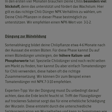
In den ersten vier Monaten brauchen Deine Chilis
besonders viel
Stickstoff,
denn das unterstützt und fördert das Wachstum. Hier
gilt es das richtige Chili Dünger NPK Verhältnis zu wählen, um
Deine Chili-Pflanzen in dieser Phase bestmöglich zu
unterstützen. Wir empfehlen einen NPK-Wert von 3-1-2.
Düngung zur Blütebildung
Sortenabhängig bildet deine Chilipflanze etwa 4-6 Monate nach
der Aussaat die ersten Blüten. Für diese Phase kannst Du auf
einen Blütedünger umsteigen, der
höhere Kalium- und
Phosphorwerte
hat. Spezielle Chilidünger sind noch recht selten
am Markt zu finden, hier kannst Du aber einfach Tomatendünger
für Chili verwenden, diese haben oft die richtige
Zusammensetzung. Wir können Dir zum Beispiel einen
Tomatendünger mit NPK 7-3-10 empfehlen.
Experten-Tipp: Vor der Düngung musst Du unbedingt darauf
achten, dass die Erde leicht feucht ist. Trifft der Flüssigdünger
auf trockenes Substrat sorgt das für eine erhebliche Schädigung
der Wurzeln. Diese entsteht durch die unterschiedliche
Salzkonzentration am Wurzelballen und kann zu Symptomen wie