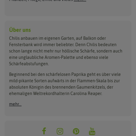
Habanerosamen
Paprikapflanzen
Austrosaat
Dürr-Samen
Chilisamen-Sets
Chilipflanzen Sets
Paprikasamen
Bingenheimer Saatgut
Fertil
Wilde Chilipflanzen
Rocotosamen
Chilipflanzen Neuheiten
Buzzy Seeds
FLORTUS
Über uns
Rocotopflanzen
Carl Pabst
Gusta Garden
Chilis anbauen im eigenen Garten, auf Balkon oder
Anzucht, Kultivierung
Fensterbank wird immer beliebter. Denn Chilis bedeuten
Clever Pots
Hortitops
& Ernte
schon lange nicht mehr nur höllische Schärfe, sondern auch
eine unglaubliche Aromen-Palette und ebenso viele
COMPO
Jiffy
Schärfeabstufungen.
Aussäen
Kiepenkerl
Romberg
Ernten
Beginnend bei den schärfelosen Paprika geht es über viele
Pikieren
Ladbrooke Soil Blockers
Saflax
mild-pikante Sorten aufwärts in der Flammen-Skala bis zur
Umtopfen
absoluten Königin des brennenden Gaumenkitzels, der
Lehmann Natur
Samen Maier
Auspflanzen
ehemaligen Weltrekordhalterin Carolina Reaper.
Überwintern
.L. Chrestensen
Samen Pfann
mehr...
Nelson Garden
Sativa Rheinau
Neudorff
Sperli-Samen
Quedlinburger Saatgut
Thompson & Morgan