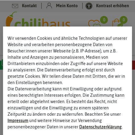
Kontakt
Mein Konto
Kontrast erhöhen
Filter
0
0
Wir verwenden Cookies und ähnliche Technologien auf unserer
Website und verarbeiten personenbezogene Daten von
Besucher:innen unserer Webseite (z.B. IP-Adresse), um z.B.
Inhalte und Anzeigen zu personalisieren, Medien von
Drittanbietern einzubinden oder Zugriffe auf unsere Website
zu analysieren. Die Datenverarbeitung erfolgt erst durch
MILD
SCHARF
SEHR SCHARF
EXTREM SCHARF
HÖLLISCH SCHARF
gesetzte Cookies. Wir teilen diese Daten mit Dritten, die wir in
Anzucht, Kultivierung & Ernte
- Auspflanzen
den Einstellungen benennen.
Die Datenverarbeitung kann mit Einwilligung oder aufgrund
- Chilidünger
eines berechtigten Interesses erfolgen. Die Zustimmung kann
Nährstoffergänzung für gesunde Chili Pflanzen
erteilt oder abgelehnt werden. Es besteht das Recht, nicht
einzuwilligen und die Einwilligung zu einem späteren
Dünger unterstützt das Pflanzenwachstum und sorgt, richtig
Zeitpunkt zu ändern oder zu widerrufen. Beachten Sie unser
eingesetzt, für gesunde kräftige Pflanzen und eine gute
Impressum
und weitere Hinweise zur Verwendung
Fruchtbildung. In unserem Kategorie-Text erfährst Du, welche
personenbezogener Daten in unserer
Daten­schutz­erklärung
.
Hauptnährstoffe Deine Pflanzen wann brauchen, was organische