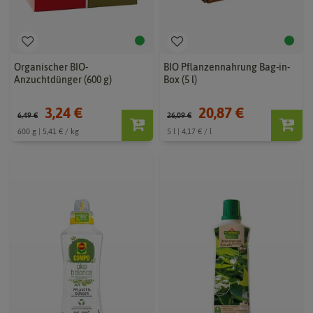
Organischer BIO-
BIO Pflanzennahrung Bag-in-
Anzuchtdünger (600 g)
Box (5 l)
3,24 €
20,87 €
6,49 €
26,09 €
600 g | 5,41 € / kg
5 l | 4,17 € / l