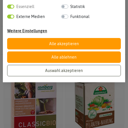
und mineralische Düngung unterscheidet und Tipps für das
Essenziell
Statistik
richtige Dünger Produkt für Dich.
Externe Medien
Funktional
Weitere Einstellungen
10 Ergebnisse
Gefunden in Chilidünger
Alle akzeptieren
Alle ablehnen
-50%
-20%
Auswahl akzeptieren