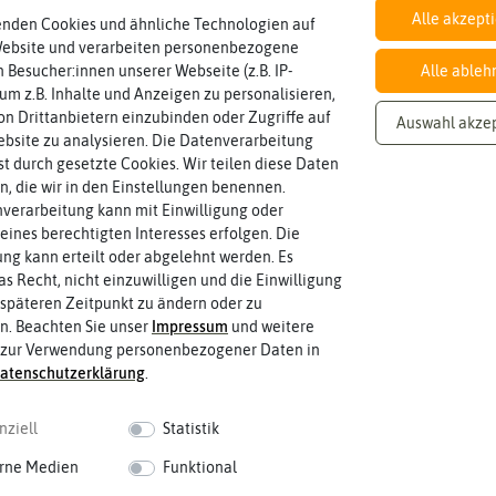
en
Chil
ika
Alle akzept
sam
enden Cookies und ähnliche Technologien auf
dingungen
Winterhart
en
Website und verarbeiten personenbezogene
ier
 Besucher:innen unserer Webseite (z.B. IP-
Alle ableh
pap
 um z.B. Inhalte und Anzeigen zu personalisieren,
ika
Anzucht, Kultivie
n Drittanbietern einzubinden oder Zugriffe auf
Auswahl akze
den in Zierpaprika
bsite zu analysieren. Die Datenverarbeitung
Auss
Aus
rst durch gesetzte Cookies. Wir teilen diese Daten
äen
pfla
en, die wir in den Einstellungen benennen.
nze
Unsere Empfehlungen
verarbeitung kann mit Einwilligung oder
Piki
n
eines berechtigten Interesses erfolgen. Die
eren
-30%
-30%
Ernt
g kann erteilt oder abgelehnt werden. Es
Umt
e
as Recht, nicht einzuwilligen und die Einwilligung
opf
späteren Zeitpunkt zu ändern oder zu
en
Üb
n. Beachten Sie unser
Impressum
und weitere
rwi
 zur Verwendung personenbezogener Daten in
tern
aten­schutz­erklärung
.
nziell
Statistik
rne Medien
Funktional
LI Chilitopf
CHARLY CHILI XL Chilitopf
CHARLY 