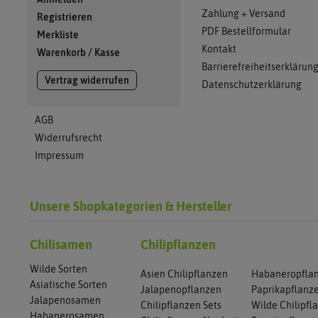
Zahlung + Versand
Registrieren
PDF Bestellformular
Merkliste
Kontakt
Warenkorb
/
Kasse
Barrierefreiheitserklärun
Vertrag widerrufen
Datenschutzerklärung
AGB
Widerrufsrecht
Impressum
Unsere Shopkategorien & Hersteller
Chilisamen
Chilipflanzen
Wilde Sorten
Asien Chilipflanzen
Habaneropfla
Asiatische Sorten
Jalapenopflanzen
Paprikapflanz
Jalapenosamen
Chilipflanzen Sets
Wilde Chilipfl
Habanerosamen