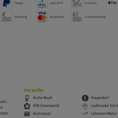
Paypal
Lastschrift
Vorkasse
Rechnung
Kreditkarte
Firmenrechnung
g
Hersteller
Arche Noah
Kiepenkerl
nzen
ASB Greenworld
Ladbrooke Soil 
en
anzen
Austrosaat
Lehmann Natur