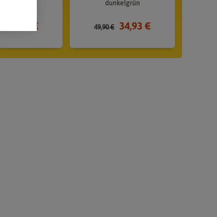
nkelgrün
dunkelgrün
27,93 €
34,93 €
€
49,90 €
39,