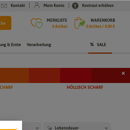
Kontakt
Mein Konto
Kontrast erhöhen
MERKLISTE
WARENKORB
che
0 Artikel
0
Artikel /
0,00 €
rung & Ernte
Verarbeitung
SALE
×
i
SCHARF
HÖLLISCH SCHARF
t
Lebensdauer