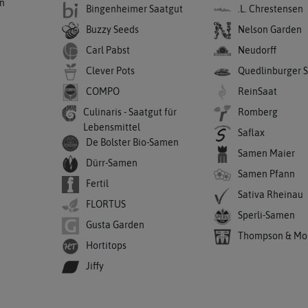
en
Bingenheimer Saatgut
.L. Chrestensen
Buzzy Seeds
Nelson Garden
Carl Pabst
Neudorff
Clever Pots
Quedlinburger 
COMPO
ReinSaat
Culinaris - Saatgut für
Romberg
Lebensmittel
Saflax
De Bolster Bio-Samen
Samen Maier
Dürr-Samen
Samen Pfann
Fertil
Sativa Rheinau
FLORTUS
Sperli-Samen
Gusta Garden
Thompson & Mo
Hortitops
Jiffy