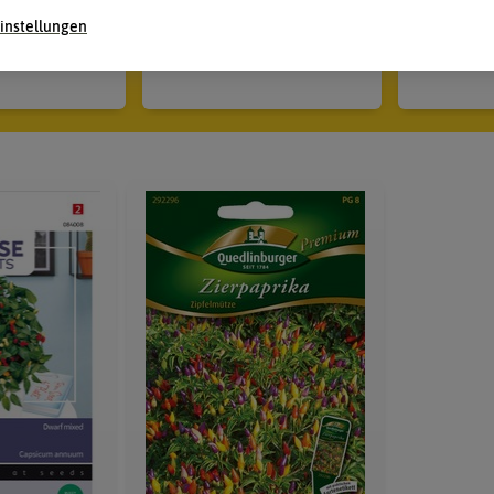
lgrau
hellgrau
du
instellungen
27,93 €
34,93 €
49,90 €
39,90 