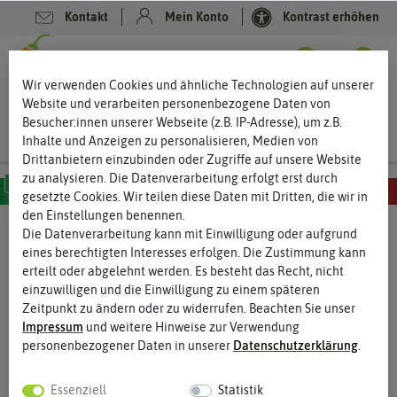
Kontakt
Mein Konto
Kontrast erhöhen
Filter
0
0
Wir verwenden Cookies und ähnliche Technologien auf unserer
Website und verarbeiten personenbezogene Daten von
Besucher:innen unserer Webseite (z.B. IP-Adresse), um z.B.
Inhalte und Anzeigen zu personalisieren, Medien von
Drittanbietern einzubinden oder Zugriffe auf unsere Website
zu analysieren. Die Datenverarbeitung erfolgt erst durch
gesetzte Cookies. Wir teilen diese Daten mit Dritten, die wir in
den Einstellungen benennen.
MILD
SCHARF
SEHR SCHARF
EXTREM SCHARF
HÖLLISCH SCHARF
Die Datenverarbeitung kann mit Einwilligung oder aufgrund
Anzucht, Kultivierung & Ernte
- Umtopfen -
eines berechtigten Interesses erfolgen. Die Zustimmung kann
Chilierden
erteilt oder abgelehnt werden. Es besteht das Recht, nicht
einzuwilligen und die Einwilligung zu einem späteren
Gute Erde auswählen leicht gemacht
Zeitpunkt zu ändern oder zu widerrufen. Beachten Sie unser
Der richtige Boden ist die Grundlage für einen erfolgreichen
Impressum
und weitere Hinweise zur Verwendung
Anbau. Er ist Nährstoffdepot, Wasserspeicher und Stütze in
personenbezogener Daten in unserer
Daten­schutz­erklärung
.
einem. Mit der passenden Auswahl der Erde schafft Du den
Lebensraum für deine Keimlinge, damit diese zu kräftigen
Essenziell
Statistik