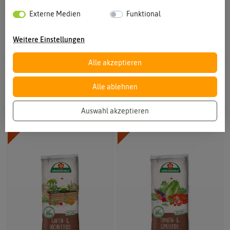
Chilipflanzen mit reichem Fruchtbehang heranwachsen. Was
eine gute Erde ausmacht und welches Substrat besonders für die
Externe Medien
Funktional
Kübelkultur geeignet ist, erfährst Du hier.
Weitere Einstellungen
Alle akzeptieren
4 Ergebnisse
Gefunden in Chilierden
Alle ablehnen
Auswahl akzeptieren
-50%
-20%