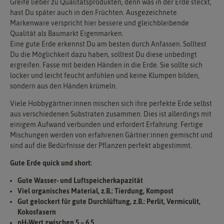
Greife lieber zu Qualitätsprodukten, denn was in der Erde steckt,
hast Du später auch in den Früchten. Ausgezeichnete
Markenware verspricht hier bessere und gleichbleibende
Qualität als Baumarkt Eigenmarken.
Eine gute Erde erkennst Du am besten durch Anfassen. Solltest
Du die Möglichkeit dazu haben, solltest Du diese unbedingt
ergreifen. Fasse mit beiden Händen in die Erde. Sie sollte sich
locker und leicht feucht anfühlen und keine Klumpen bilden,
sondern aus den Händen krümeln.
Viele Hobbygärtner:innen mischen sich ihre perfekte Erde selbst
aus verschiedenen Substraten zusammen. Dies ist allerdings mit
einigem Aufwand verbunden und erfordert Erfahrung. Fertige
Mischungen werden von erfahrenen Gärtner:innen gemischt und
sind auf die Bedürfnisse der Pflanzen perfekt abgestimmt.
Gute Erde quick und short:
Gute Wasser- und Luftspeicherkapazität
Viel organisches Material, z.B.: Tierdung, Kompost
Gut gelockert für gute Durchlüftung, z.B.: Perlit, Vermiculit,
Kokosfasern
pH-Wert zwischen 5 – 6,5