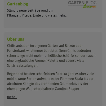
Wilde Sorten
Gartenblog
Asien Chilipflanzen
Arche Noah
Culinaris - Saatgut für Lebensm
Asiatische Sorten
Habaneropflanzen
Ständig neue Beiträge rund um
Jalapenosamen
ASB Greenworld
De Bolster Bio-Samen
Jalapenopflanzen
Pflanzen, Pflege, Ernte und vieles
mehr...
Habanerosamen
Paprikapflanzen
Austrosaat
Dürr-Samen
Chilisamen-Sets
Chilipflanzen Sets
Paprikasamen
Bingenheimer Saatgut
Fertil
Wilde Chilipflanzen
Rocotosamen
Chilipflanzen Neuheiten
Buzzy Seeds
FLORTUS
Über uns
Rocotopflanzen
Carl Pabst
Gusta Garden
Chilis anbauen im eigenen Garten, auf Balkon oder
Anzucht, Kultivierung
Fensterbank wird immer beliebter. Denn Chilis bedeuten
Clever Pots
Hortitops
& Ernte
schon lange nicht mehr nur höllische Schärfe, sondern auch
eine unglaubliche Aromen-Palette und ebenso viele
COMPO
Jiffy
Schärfeabstufungen.
Aussäen
Kiepenkerl
Romberg
Ernten
Beginnend bei den schärfelosen Paprika geht es über viele
Pikieren
Ladbrooke Soil Blockers
Saflax
mild-pikante Sorten aufwärts in der Flammen-Skala bis zur
Umtopfen
absoluten Königin des brennenden Gaumenkitzels, der
Lehmann Natur
Samen Maier
Auspflanzen
ehemaligen Weltrekordhalterin Carolina Reaper.
Überwintern
.L. Chrestensen
Samen Pfann
mehr...
Nelson Garden
Sativa Rheinau