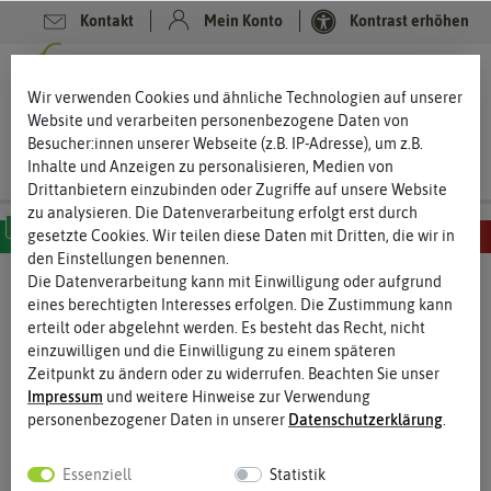
Kontakt
Mein Konto
Kontrast erhöhen
Filter
0
0
Wir verwenden Cookies und ähnliche Technologien auf unserer
Website und verarbeiten personenbezogene Daten von
Besucher:innen unserer Webseite (z.B. IP-Adresse), um z.B.
Inhalte und Anzeigen zu personalisieren, Medien von
Drittanbietern einzubinden oder Zugriffe auf unsere Website
zu analysieren. Die Datenverarbeitung erfolgt erst durch
gesetzte Cookies. Wir teilen diese Daten mit Dritten, die wir in
den Einstellungen benennen.
MILD
SCHARF
SEHR SCHARF
EXTREM SCHARF
HÖLLISCH SCHARF
Die Datenverarbeitung kann mit Einwilligung oder aufgrund
Chilisamen
- Scotch Bonnet Chilisamen
eines berechtigten Interesses erfolgen. Die Zustimmung kann
erteilt oder abgelehnt werden. Es besteht das Recht, nicht
Scotch Bonnet Chili – karibische Züchtungen mit
einzuwilligen und die Einwilligung zu einem späteren
feuriger Schärfe
Zeitpunkt zu ändern oder zu widerrufen. Beachten Sie unser
Impressum
und weitere Hinweise zur Verwendung
Scotch Bonnet Chilis zählen mit zu den schärfsten Chilis der
personenbezogener Daten in unserer
Daten­schutz­erklärung
.
Welt. Die Züchtungen aus der Karibik sind schon an ihrer
Fruchtform, die an eine Schottenmütze erinnert, zu erkennen.
Scotch Bonnet Chilis sind kulinarische Köstlichkeiten mit einer
Essenziell
Statistik
langen Reifezeit. Zeitiger Anbau ist bei diesen Chilis also