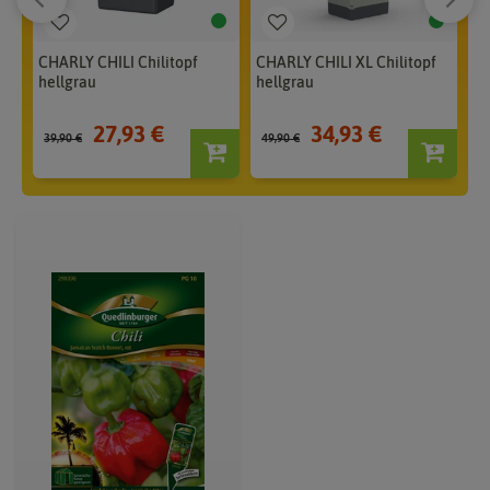
CHARLY CHILI Chilitopf
CHARLY CHILI XL Chilitopf
CH
hellgrau
hellgrau
du
27,93 €
34,93 €
39,90 €
49,90 €
39