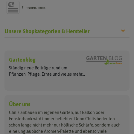
Firmenrechnung
Unsere Shopkategorien & Hersteller
Chilisamen
Chilipflanzen
Hersteller
Wilde Sorten
Gartenblog
Asien Chilipflanzen
Arche Noah
Culinaris - Saatgut für Lebensm
Asiatische Sorten
Habaneropflanzen
Ständig neue Beiträge rund um
Jalapenosamen
ASB Greenworld
De Bolster Bio-Samen
Jalapenopflanzen
Pflanzen, Pflege, Ernte und vieles
mehr...
Habanerosamen
Paprikapflanzen
Austrosaat
Dürr-Samen
Chilisamen-Sets
Chilipflanzen Sets
Paprikasamen
Bingenheimer Saatgut
Fertil
Wilde Chilipflanzen
Rocotosamen
Chilipflanzen Neuheiten
Buzzy Seeds
FLORTUS
Über uns
Rocotopflanzen
Carl Pabst
Gusta Garden
Chilis anbauen im eigenen Garten, auf Balkon oder
Anzucht, Kultivierung
Fensterbank wird immer beliebter. Denn Chilis bedeuten
Clever Pots
Hortitops
& Ernte
schon lange nicht mehr nur höllische Schärfe, sondern auch
eine unglaubliche Aromen-Palette und ebenso viele
COMPO
Jiffy