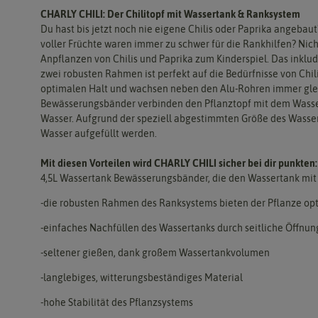
CHARLY CHILI: Der Chilitopf mit Wassertank & Ranksystem
Du hast bis jetzt noch nie eigene Chilis oder Paprika angebaut
voller Früchte waren immer zu schwer für die Rankhilfen? Nich
Anpflanzen von Chilis und Paprika zum Kinderspiel. Das ink
zwei robusten Rahmen ist perfekt auf die Bedürfnisse von Chi
optimalen Halt und wachsen neben den Alu-Rohren immer glei
Bewässerungsbänder verbinden den Pflanztopf mit dem Wass
Wasser. Aufgrund der speziell abgestimmten Größe des Wasse
Wasser aufgefüllt werden.
Mit diesen Vorteilen wird CHARLY CHILI sicher bei dir punkten:
4,5L Wassertank Bewässerungsbänder, die den Wassertank mit
-die robusten Rahmen des Ranksystems bieten der Pflanze op
-einfaches Nachfüllen des Wassertanks durch seitliche Öffnun
-seltener gießen, dank großem Wassertankvolumen
-langlebiges, witterungsbeständiges Material
-hohe Stabilität des Pflanzsystems