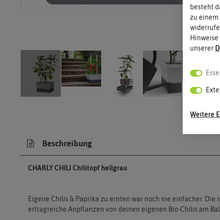
besteht d
zu einem 
widerrufe
Hinweise
unserer
D
Esse
Exte
Weitere E
Beschreibung
CHARLY CHILI Chilitopf hellgrau
Eigene Chilis & Paprika zu ernten war noch nie einfacher. Di
ertragreiche Anpflanzen von deinen eigenen Bio-Chilis am Balk