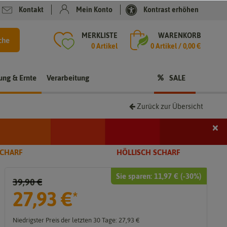
Kontakt
Mein Konto
Kontrast erhöhen
MERKLISTE
WARENKORB
che
0 Artikel
0
Artikel /
0,00 €
rung & Ernte
Verarbeitung
SALE
Zurück zur Übersicht
×
i
SCHARF
HÖLLISCH SCHARF
Sie sparen:
11,97 €
(-
30
%)
39,90 €
t
27,93 €
*
Niedrigster Preis der letzten 30 Tage:
27,93 €