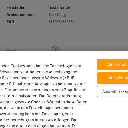
en
Chil
ika
sam
Hersteller:
Gusta Garden
en
ier
Artikelnummer:
100710-gg
pap
EAN:
9120085882337
ika
Anzucht, Kultivie
Auss
Aus
äen
pfla
Inhalt
nze
Piki
Wie viel ist enthalten
1 Stück
n
eren
Alle akzept
enden Cookies und ähnliche Technologien auf
Ernt
Umt
e
Website und verarbeiten personenbezogene
opf
 Besucher:innen unserer Webseite (z.B. IP-
Alle ableh
en
Üb
 um z.B. Inhalte und Anzeigen zu personalisieren,
rwi
n Drittanbietern einzubinden oder Zugriffe auf
Auswahl akze
tern
bsite zu analysieren. Die Datenverarbeitung
rst durch gesetzte Cookies. Wir teilen diese Daten
en, die wir in den Einstellungen benennen.
verarbeitung kann mit Einwilligung oder
eines berechtigten Interesses erfolgen. Die
g kann erteilt oder abgelehnt werden. Es