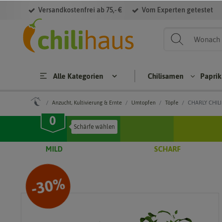
Versandkostenfrei ab 75,- €
Vom Experten getestet
Alle Kategorien
Chilisamen
Papri
Anzucht, Kultivierung & Ernte
Umtopfen
Töpfe
CHARLY CHILI 
Chilisamen
Paprikasame
MILD
SCHARF
Cap
Hab
Bloc
S
sicu
aner
kpa
m
osa
prik
p
%
30
-
ann
men
a
uum
Jala
Brat
Cap
pen
pap
a
sicu
osa
rika