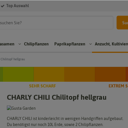
Top Auswahl
Su
kasamen
Chilipflanzen
Paprikapflanzen
Anzucht, Kultivie
Chilitopf hellgrau
Aji
Rea
n
Paprikapflanzen
Chili
per
sam
Chil
SEHR SCHARF
EXTREM 
pit
Bloc
en
sam
CHARLY CHILI Chilitopf hellgrau
zpa
kpa
en
Bhut
rik
prik
Jolo
Sco
a
apfl
kia
ch
anz
Tom
Chili
Bon
CHARLY CHILI ist kinderleicht in wenigen Handgriffen aufgebaut.
en
ten
sam
net
Du benötigst nur noch 10L Erde, sowie 2 Chilipflanzen.
pap