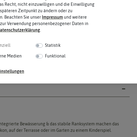
as Recht, nicht einzuwilligen und die Einwilligung
späteren Zeitpunkt zu ändern oder zu
n. Beachten Sie unser
Impressum
und weitere
 zur Verwendung personenbezogener Daten in
aten­schutz­erklärung
.
nziell
Statistik
rne Medien
Funktional
instellungen
e integrierte Bewässerung & das stabile Ranksystem machen das
on, auf der Terrasse oder im Garten zu einem Kinderspiel.