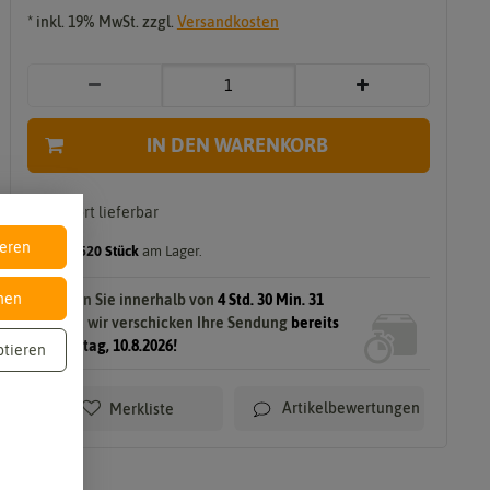
i
* inkl. 19% MwSt. zzgl.
Versandkosten
rung & Ernte
Verarbeitung
Sale
IN DEN WARENKORB
Einl
Räu
ege
cher
n
n
sofort lieferbar
Grill
Troc
ieren
gilt für
2520
Stück
am Lager.
en
kne
n
Kan
nen
Bestellen Sie innerhalb von
4 Std. 30 Min. 30
e
dier
Sek.
und wir verschicken Ihre Sendung
bereits
n
en
am Montag, 10.8.2026!
ptieren
Artikelbewertungen
Merkliste