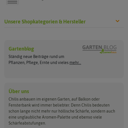
Unsere Shopkategorien & Hersteller
Chilisamen
Chilipflanzen
Hersteller
Wilde Sorten
Gartenblog
Asien Chilipflanzen
Arche Noah
Culinaris - Saatgut für Lebensm
Asiatische Sorten
Habaneropflanzen
Ständig neue Beiträge rund um
Jalapenosamen
ASB Greenworld
De Bolster Bio-Samen
Jalapenopflanzen
Pflanzen, Pflege, Ernte und vieles
mehr...
Habanerosamen
Paprikapflanzen
Austrosaat
Dürr-Samen
Chilisamen-Sets
Chilipflanzen Sets
Paprikasamen
Bingenheimer Saatgut
Fertil
Wilde Chilipflanzen
Rocotosamen
Chilipflanzen Neuheiten
Buzzy Seeds
FLORTUS
Über uns
Rocotopflanzen
Carl Pabst
Gusta Garden
Chilis anbauen im eigenen Garten, auf Balkon oder
Anzucht, Kultivierung
Fensterbank wird immer beliebter. Denn Chilis bedeuten
Clever Pots
Hortitops
& Ernte
schon lange nicht mehr nur höllische Schärfe, sondern auch
eine unglaubliche Aromen-Palette und ebenso viele
COMPO
Jiffy
Schärfeabstufungen.
Aussäen
Kiepenkerl
Romberg