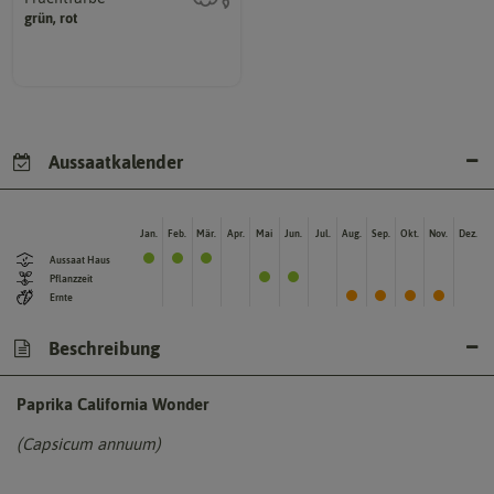
hat.
grün, rot
sie nach dem Reifungsprozess
Die Farbe der reifen Frucht, die
Aussaatkalender
Jan.
Feb.
Mär.
Apr.
Mai
Jun.
Jul.
Aug.
Sep.
Okt.
Nov.
Dez.
Aussaat Haus
Pflanzzeit
Ernte
Beschreibung
Paprika California Wonder
(Capsicum annuum)