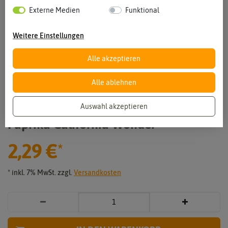
Externe Medien
Funktional
Weitere Einstellungen
Alle akzeptieren
Alle ablehnen
Vergrößern durch berühren
Auswahl akzeptieren
Paprika California Wonder
2,29 €
*
* inkl. 7% MwSt. zzgl.
Versandkosten