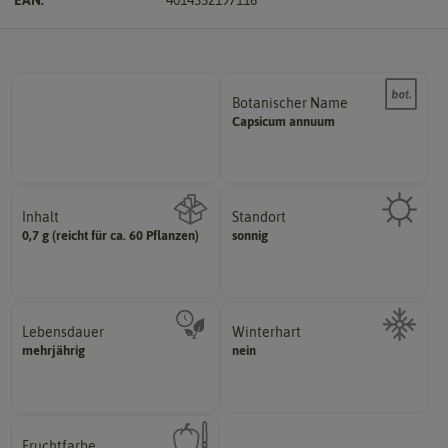
Botanischer Name
Bestimmung der Pflanze.
Capsicum
annuum
Namen zur eindeutigen
Der botanische (lateinische)
Inhalt
Standort
sonnig, vollsonnig)
0,7 g (reicht für ca. 60 Pflanzen)
sonnig
Wie viel ist enthalten
Pflanze? (schattig, halbschattig,
Wie viel Licht benötigt die
Lebensdauer
Winterhart
mehrjährig.
mehrjährig
nein
Probleme überwintern können.
einjährig, zweijährig oder
Pflanzen, die im Freien ohne
Pflanzen werden kategorisiert in:
Fruchtfarbe