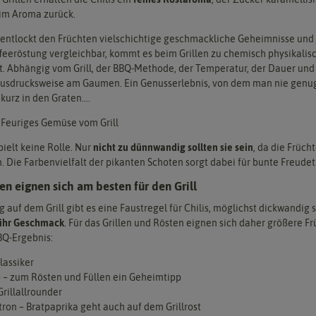
im Aroma zurück.
entlockt den Früchten vielschichtige geschmackliche Geheimnisse und
ffeeröstung vergleichbar, kommt es beim Grillen zu chemisch physikalisc
rt. Abhängig vom Grill, der BBQ-Methode, der Temperatur, der Dauer un
Ausdrucksweise am Gaumen. Ein Genusserlebnis, von dem man nie genu
kurz in den Graten….
t: Feuriges Gemüse vom Grill
pielt keine Rolle. Nur
nicht zu dünnwandig sollten sie sein
, da die Früch
. Die Farbenvielfalt der pikanten Schoten sorgt dabei für bunte Freudet
en eignen sich am besten für den Grill
 auf dem Grill gibt es eine Faustregel für Chilis, möglichst dickwandig s
 ihr Geschmack
. Für das Grillen und Rösten eignen sich daher größere F
BQ-Ergebnis:
lassiker
– zum Rösten und Füllen ein Geheimtipp
rillallrounder
ron – Bratpaprika geht auch auf dem Grillrost