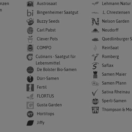
anzen
Austrosaat
Lehmann Natur
en
Bingenheimer Saatgut
.L. Chrestensen
Buzzy Seeds
Nelson Garden
Carl Pabst
Neudorff
Clever Pots
Quedlinburger 
COMPO
ReinSaat
Culinaris - Saatgut für
Romberg
Lebensmittel
Saflax
De Bolster Bio-Samen
Samen Maier
Dürr-Samen
Samen Pfann
Fertil
Sativa Rheinau
FLORTUS
Sperli-Samen
Gusta Garden
Thompson & Mo
Hortitops
Jiffy