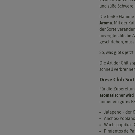
und süße Schwere 
Die heiße Flamme 
Aroma
. Mit der Ka
der Sorte verände
unvergleichliche 
geschrieben, muss 
So, was gibt´s jetz
Die Art der Chilis s
schnell verbrennen
Diese Chili Sort
Für die Zubereitung
aromatischer wird
immer ein gutes B
Jalapeno – der K
Anchos/Poblano 
Wachspaprika - G
Pimientos de Pat