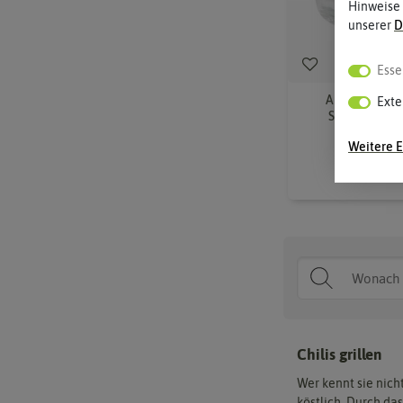
Hinweise
unserer
D
Esse
Aufbewahrung
Exte
Schraubdecke
Weitere E
8,00
Chilis grillen
Wer kennt sie nich
köstlich. Durch das