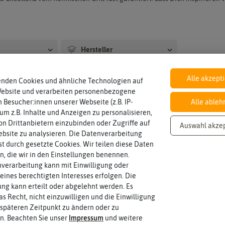
en
Chil
ika
sam
en
ier
pap
ika
Hersteller
Anzucht, Kultivie
Auss
Aus
Alle akzept
enden Cookies und ähnliche Technologien auf
äen
pfla
den in Grillen
nze
Website und verarbeiten personenbezogene
Piki
n
 Besucher:innen unserer Webseite (z.B. IP-
Alle ableh
eren
 um z.B. Inhalte und Anzeigen zu personalisieren,
Ernt
Umt
n Drittanbietern einzubinden oder Zugriffe auf
Auswahl akze
e
opf
bsite zu analysieren. Die Datenverarbeitung
en
Üb
rst durch gesetzte Cookies. Wir teilen diese Daten
rwi
en, die wir in den Einstellungen benennen.
tern
verarbeitung kann mit Einwilligung oder
eines berechtigten Interesses erfolgen. Die
g kann erteilt oder abgelehnt werden. Es
as Recht, nicht einzuwilligen und die Einwilligung
späteren Zeitpunkt zu ändern oder zu
n. Beachten Sie unser
Impressum
und weitere