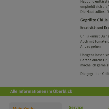
Haut und entlässt
empfiehlt sich die
Die Haut solltest
Gegrillte Chili
Kreativität und Ex
Chilis kannst Du n
Auch mit Tomaten, 
Anbau gehen.
Übrigens lassen si
Gerade durchs Gril
mache ich gerne ge
Die gegrillten Chil
Alle Informationen im Überblick
Service
Mein Konto