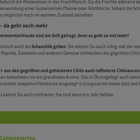
 dadurch die Röstaromen in das Fruchtfleisch. Da die Früchte während 
 Verwendung einer Gusseisernen Pfanne oder Röstblechs. Sobald die Schale
 Du möglichst noch im warmen Zustand abziehen.
s – da geht noch mehr
perimentierfreude sind am Grill gefragt, denn es geht so viel mehr!
atürlich auch als
Schaschlik grillen
. Da solltest Du auch ruhig mal die re
Paprika, Zwiebeln und anderen Gemüse schmecken die gegrillten Chilis
ch
aus den gegrillten und gehäuteten Chilis auch raffinierte Chilisaucen
len bekommen sie ein grandioses Aroma. Das in Öl eingelegt auch abso
röstete Jalapeno-Filetstücke eingelegt in Essigsud mit etwas Salz und
is kannst Du auch einfrieren. Sie sind dann ein Jahr haltbar.
Zahlungsarten