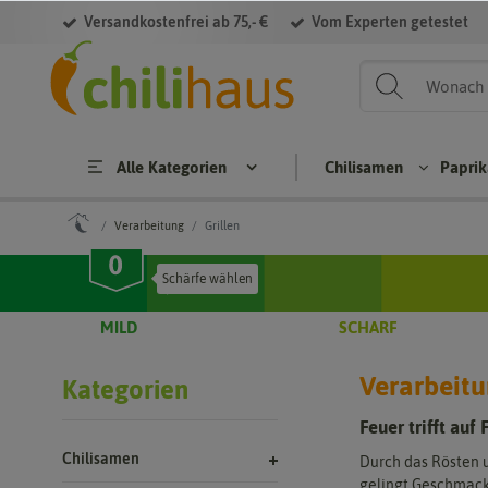
Versandkostenfrei ab 75,- €
Vom Experten getestet
Filter
Alle Kategorien
Chilisamen
Papri
Verarbeitung
Grillen
Chilisamen
Paprikasame
MILD
SCHARF
Cap
Hab
Bloc
S
sicu
aner
kpa
Verarbeit
Kategorien
m
osa
prik
p
ann
men
a
Feuer trifft au
uum
Jala
Brat
Chilisamen
Durch das Rösten 
Cap
pen
pap
a
gelingt Geschmacks
sicu
osa
rika