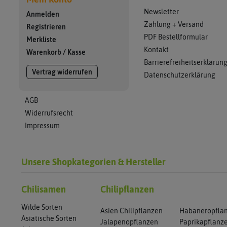
Newsletter
Anmelden
Zahlung + Versand
Registrieren
PDF Bestellformular
Merkliste
Kontakt
Warenkorb
/
Kasse
Barrierefreiheitserklärun
Vertrag widerrufen
Datenschutzerklärung
AGB
Widerrufsrecht
Impressum
Unsere Shopkategorien & Hersteller
Chilisamen
Chilipflanzen
Wilde Sorten
Asien Chilipflanzen
Habaneropfla
Asiatische Sorten
Jalapenopflanzen
Paprikapflanz