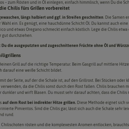
s – zum Rösten und in Öl einlegen, einfach himmlisch, wenn Du die Sch
e Chilis fürs Grillen vorbereitet
gewaschen, längs halbiert und ggf. in Streifen geschnitten
. Die Samen en
Wahl ein. Es genügt, eine hauchdünne Schicht Öl. Du kannst auch eine 
co und etwas Oregano schmeckt einfach köstlich. Lege die Chilis etwa e
 gut durchziehen.
Du die ausgeputzten und zugeschnittenen Früchte ohne Öl und Würzz
iligrillens
einen Grill auf die richtige Temperatur. Beim Gasgrill auf mittlere Hitze 
h darauf eine weiße Schicht bildet.
mit der Seite, auf der die Schale ist, auf den Grillrost. Bei Stücken oder k
 verwenden, da die Chilis sonst durch den Rost fallen. Chilis brauchen ma
r dunkler und wirft Blasen. Du musst sehr darauf achten, dass die Chilis
is
auf dem Rost bei indirekter Hitze grillen.
Diese Methode eignet sich vor
inierte Pimientos. Sind die Chilis gar, lässt sich auch die Schale sehr 
nd rund.
 Chilischoten rösten und die komplexesten Aromen entlocken, brauchts