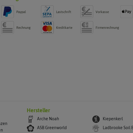
Paypal
Lastschrift
Vorkasse
Rechnung
Kreditkarte
Firmenrechnung
g
Hersteller
Arche Noah
Kiepenkerl
nzen
ASB Greenworld
Ladbrooke Soil 
en