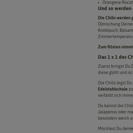
Orangene Rocoto
Und so werden di
Die Chilis werden 
Ölmischung Deiner 
Knoblauch, Balsami
Zimmertemperatur
Zum Rösten nimmt 
Das 1 x 1 des Ch
Zuerst bringst Du D
diese glüht und sic
Die Chilis legst Du 
Edelstahlschale
zu
verfärbt sich imme
Du kannst die Chil
Jalapenos oder mar
besonders weich u
Möchtest Du deine