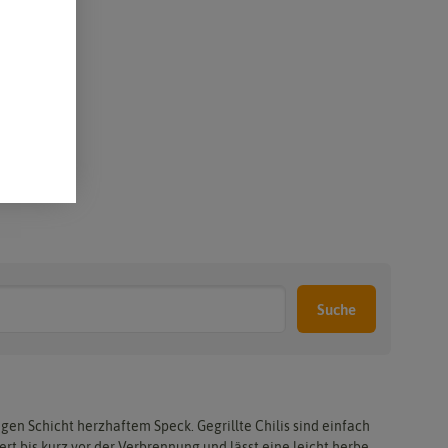
Suche
gen Schicht herzhaftem Speck. Gegrillte Chilis sind einfach
ert bis kurz vor der Verbrennung und lässt eine leicht herbe