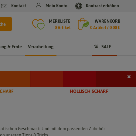
Kontakt
Mein Konto
Kontrast erhöhen
MERKLISTE
WARENKORB
che
0 Artikel
0
Artikel /
0,00 €
rung & Ernte
Verarbeitung
SALE
×
i
SCHARF
HÖLLISCH SCHARF
t
romatischen Geschmack. Und mit dem passenden Zubehör
on unseren Tipps & Tricks.