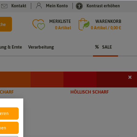
Kontakt
Mein Konto
Kontrast erhöhen
MERKLISTE
WARENKORB
che
0 Artikel
0
Artikel /
0,00 €
rung & Ernte
Verarbeitung
SALE
×
i
SCHARF
HÖLLISCH SCHARF
t
ieren
nen