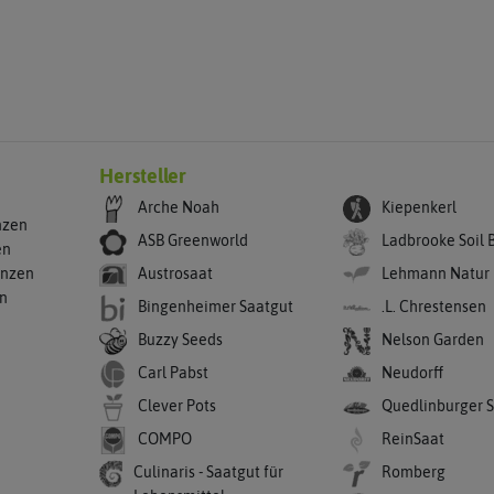
Hersteller
Arche Noah
Kiepenkerl
nzen
ASB Greenworld
Ladbrooke Soil 
en
anzen
Austrosaat
Lehmann Natur
en
Bingenheimer Saatgut
.L. Chrestensen
Buzzy Seeds
Nelson Garden
Carl Pabst
Neudorff
Clever Pots
Quedlinburger 
COMPO
ReinSaat
Culinaris - Saatgut für
Romberg