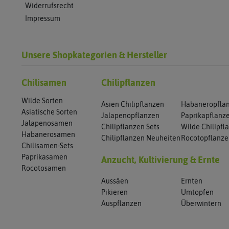
Widerrufsrecht
Impressum
Unsere Shopkategorien & Hersteller
Chilisamen
Chilipflanzen
Wilde Sorten
Asien Chilipflanzen
Habaneropfla
Asiatische Sorten
Jalapenopflanzen
Paprikapflanz
Jalapenosamen
Chilipflanzen Sets
Wilde Chilipfl
Habanerosamen
Chilipflanzen Neuheiten
Rocotopflanz
Chilisamen-Sets
Paprikasamen
Anzucht, Kultivierung & Ernte
Rocotosamen
Aussäen
Ernten
Pikieren
Umtopfen
Auspflanzen
Überwintern