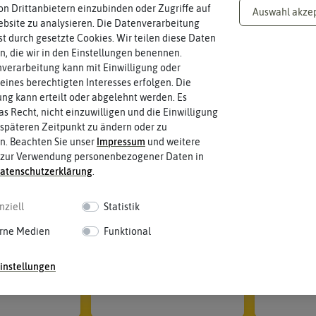
en
Chil
n Drittanbietern einzubinden oder Zugriffe auf
Auswahl akze
ika
sam
den in Reaper Chilipflanzen
bsite zu analysieren. Die Datenverarbeitung
en
ier
rst durch gesetzte Cookies. Wir teilen diese Daten
pap
en, die wir in den Einstellungen benennen.
ika
Unsere Empfehlungen
verarbeitung kann mit Einwilligung oder
Anzucht, Kultivie
eines berechtigten Interesses erfolgen. Die
-30%
-30%
g kann erteilt oder abgelehnt werden. Es
Auss
Aus
as Recht, nicht einzuwilligen und die Einwilligung
äen
pfla
späteren Zeitpunkt zu ändern oder zu
nze
Piki
n. Beachten Sie unser
Impressum
und weitere
n
eren
 zur Verwendung personenbezogener Daten in
Ernt
Umt
aten­schutz­erklärung
.
e
opf
en
Üb
nziell
Statistik
rwi
tern
rne Medien
Funktional
LI Chilitopf
CHARLY CHILI XL Chilitopf
CHARLY 
lgrau
hellgrau
du
instellungen
27,93 €
34,93 €
49,90 €
39,90 