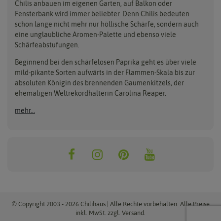
Carl Pabst
Gusta Garden
Chilis anbauen im eigenen Garten, auf Balkon oder
Anzucht, Kultivierung
Fensterbank wird immer beliebter. Denn Chilis bedeuten
Clever Pots
Hortitops
& Ernte
schon lange nicht mehr nur höllische Schärfe, sondern auch
eine unglaubliche Aromen-Palette und ebenso viele
COMPO
Jiffy
Schärfeabstufungen.
Aussäen
Kiepenkerl
Romberg
Ernten
Beginnend bei den schärfelosen Paprika geht es über viele
Pikieren
Ladbrooke Soil Blockers
Saflax
mild-pikante Sorten aufwärts in der Flammen-Skala bis zur
Umtopfen
absoluten Königin des brennenden Gaumenkitzels, der
Lehmann Natur
Samen Maier
Auspflanzen
ehemaligen Weltrekordhalterin Carolina Reaper.
Überwintern
.L. Chrestensen
Samen Pfann
mehr...
Nelson Garden
Sativa Rheinau
Neudorff
Sperli-Samen
Quedlinburger Saatgut
Thompson & Morgan
ReinSaat
© Copyright 2003 - 2026 Chilihaus | Alle Rechte vorbehalten. Alle Preise
inkl. MwSt. zzgl. Versand.