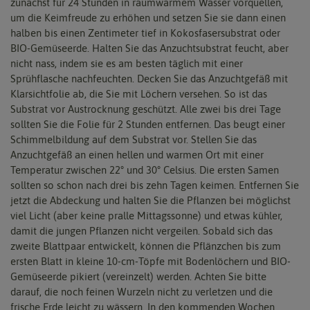
zunächst für 24 Stunden in raumwarmem Wasser vorquellen,
um die Keimfreude zu erhöhen und setzen Sie sie dann einen
halben bis einen Zentimeter tief in Kokosfasersubstrat oder
BIO-Gemüseerde. Halten Sie das Anzuchtsubstrat feucht, aber
nicht nass, indem sie es am besten täglich mit einer
Sprühflasche nachfeuchten. Decken Sie das Anzuchtgefäß mit
Klarsichtfolie ab, die Sie mit Löchern versehen. So ist das
Substrat vor Austrocknung geschützt. Alle zwei bis drei Tage
sollten Sie die Folie für 2 Stunden entfernen. Das beugt einer
Schimmelbildung auf dem Substrat vor. Stellen Sie das
Anzuchtgefäß an einen hellen und warmen Ort mit einer
Temperatur zwischen 22° und 30° Celsius. Die ersten Samen
sollten so schon nach drei bis zehn Tagen keimen. Entfernen Sie
jetzt die Abdeckung und halten Sie die Pflanzen bei möglichst
viel Licht (aber keine pralle Mittagssonne) und etwas kühler,
damit die jungen Pflanzen nicht vergeilen. Sobald sich das
zweite Blattpaar entwickelt, können die Pflänzchen bis zum
ersten Blatt in kleine 10-cm-Töpfe mit Bodenlöchern und BIO-
Gemüseerde pikiert (vereinzelt) werden. Achten Sie bitte
darauf, die noch feinen Wurzeln nicht zu verletzen und die
frische Erde leicht zu wässern. In den kommenden Wochen