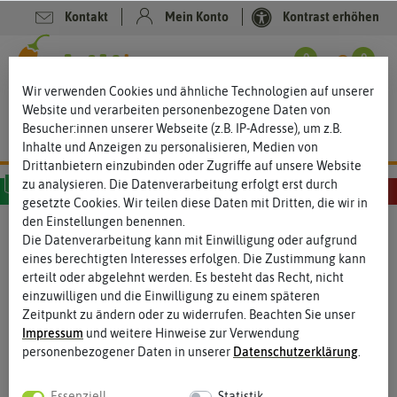
Kontakt
Mein Konto
Kontrast erhöhen
0
0
Wir verwenden Cookies und ähnliche Technologien auf unserer
Website und verarbeiten personenbezogene Daten von
Besucher:innen unserer Webseite (z.B. IP-Adresse), um z.B.
Inhalte und Anzeigen zu personalisieren, Medien von
Drittanbietern einzubinden oder Zugriffe auf unsere Website
zu analysieren. Die Datenverarbeitung erfolgt erst durch
gesetzte Cookies. Wir teilen diese Daten mit Dritten, die wir in
MILD
SCHARF
SEHR SCHARF
EXTREM SCHARF
HÖLLISCH SCHARF
den Einstellungen benennen.
Die Datenverarbeitung kann mit Einwilligung oder aufgrund
eines berechtigten Interesses erfolgen. Die Zustimmung kann
erteilt oder abgelehnt werden. Es besteht das Recht, nicht
einzuwilligen und die Einwilligung zu einem späteren
Zeitpunkt zu ändern oder zu widerrufen. Beachten Sie unser
Impressum
und weitere Hinweise zur Verwendung
personenbezogener Daten in unserer
Daten­schutz­erklärung
.
Essenziell
Statistik