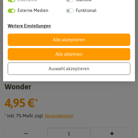
Externe Medien
Funktional
Weitere Einstellungen
Alle akzeptieren
Alle ablehnen
Vergrößern durch berühren
Auswahl akzeptieren
BIO Paprika Golden California
Wonder
4,95 €
*
* inkl. 7% MwSt. zzgl.
Versandkosten