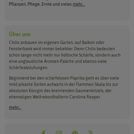
Jalapenosamen
ASB Greenworld
De Bolster Bio-Samen
Jalapenopflanzen
Pflanzen, Pflege, Ernte und vieles
mehr...
Habanerosamen
Paprikapflanzen
Austrosaat
Dürr-Samen
Chilisamen-Sets
Chilipflanzen Sets
Paprikasamen
Bingenheimer Saatgut
Fertil
Wilde Chilipflanzen
Rocotosamen
Chilipflanzen Neuheiten
Buzzy Seeds
FLORTUS
Über uns
Rocotopflanzen
Carl Pabst
Gusta Garden
Chilis anbauen im eigenen Garten, auf Balkon oder
Anzucht, Kultivierung
Fensterbank wird immer beliebter. Denn Chilis bedeuten
Clever Pots
Hortitops
& Ernte
schon lange nicht mehr nur höllische Schärfe, sondern auch
eine unglaubliche Aromen-Palette und ebenso viele
COMPO
Jiffy
Schärfeabstufungen.
Aussäen
Kiepenkerl
Romberg
Ernten
Beginnend bei den schärfelosen Paprika geht es über viele
Pikieren
Ladbrooke Soil Blockers
Saflax
mild-pikante Sorten aufwärts in der Flammen-Skala bis zur
Umtopfen
absoluten Königin des brennenden Gaumenkitzels, der
Lehmann Natur
Samen Maier
Auspflanzen
ehemaligen Weltrekordhalterin Carolina Reaper.
Überwintern
.L. Chrestensen
Samen Pfann
mehr...
Nelson Garden
Sativa Rheinau
Neudorff
Sperli-Samen
Quedlinburger Saatgut
Thompson & Morgan