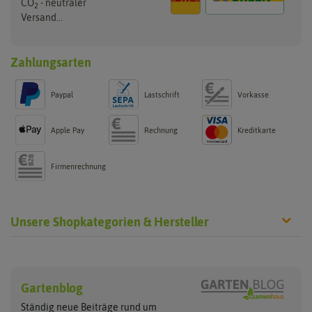
CO
- neutraler
2
Versand...
Zahlungsarten
Paypal
Lastschrift
Vorkasse
Apple Pay
Rechnung
Kreditkarte
Firmenrechnung
Unsere Shopkategorien & Hersteller
Chilisamen
Chilipflanzen
Hersteller
Wilde Sorten
Gartenblog
Asien Chilipflanzen
Arche Noah
Culinaris - Saatgut für Lebensm
Asiatische Sorten
Habaneropflanzen
Ständig neue Beiträge rund um