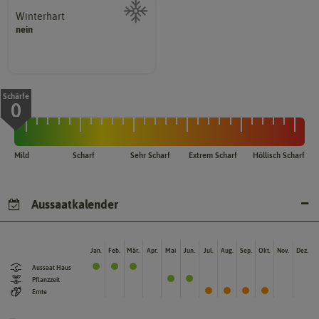
Winterhart
nein
Probleme überwintern können.
Pflanzen, die im Freien ohne
Schärfe
0
Mild
Scharf
Sehr Scharf
Extrem Scharf
Höllisch Scharf
Aussaatkalender
Jan.
Feb.
Mär.
Apr.
Mai
Jun.
Jul.
Aug.
Sep.
Okt.
Nov.
Dez.
Aussaat Haus
Pflanzzeit
Ernte