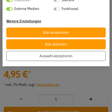
Essenziell
Statistik
Externe Medien
Funktional
Weitere Einstellungen
Alle akzeptieren
Alle ablehnen
Vergrößern durch berühren
Auswahl akzeptieren
BIO Paprika California Wonder Rot
4,95 €
*
* inkl. 7% MwSt. zzgl.
Versandkosten