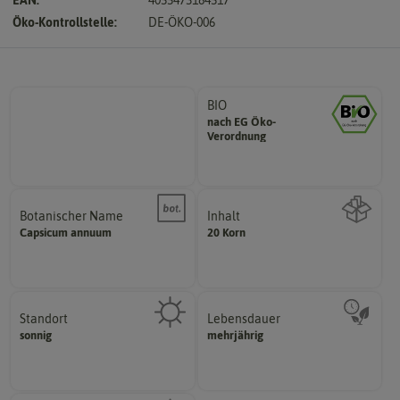
Öko-Kontrollstelle:
DE-ÖKO-006
BIO
nach EG Öko-
Landwirtschaft arbeiten.
Verordnung
den Richtlinien der biologischen
Saatgut aus Betrieben, die nach
Botanischer Name
Inhalt
Bestimmung der Pflanze.
Capsicum
annuum
20 Korn
Namen zur eindeutigen
Wie viel ist enthalten
Der botanische (lateinische)
Standort
Lebensdauer
sonnig, vollsonnig)
mehrjährig.
sonnig
mehrjährig
Pflanze? (schattig, halbschattig,
einjährig, zweijährig oder
Wie viel Licht benötigt die
Pflanzen werden kategorisiert in: