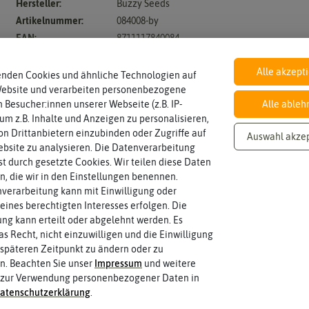
en
Chil
Hersteller:
Buzzy Seeds
ika
sam
Artikelnummer:
084008-by
en
ier
EAN:
8711117840084
pap
ika
Anzucht, Kultivie
Alle akzept
enden Cookies und ähnliche Technologien auf
Website und verarbeiten personenbezogene
Auss
Aus
 Besucher:innen unserer Webseite (z.B. IP-
Alle ableh
Botanischer Name
Inhalt
äen
pfla
Bestimmung der Pflanze.
 um z.B. Inhalte und Anzeigen zu personalisieren,
Namen zur eindeutigen
Wie viel ist enthalten
Capsicum
annuum
0,5 g
nze
Der botanische (lateinische)
Piki
n Drittanbietern einzubinden oder Zugriffe auf
Auswahl akze
n
eren
bsite zu analysieren. Die Datenverarbeitung
Ernt
rst durch gesetzte Cookies. Wir teilen diese Daten
Umt
e
en, die wir in den Einstellungen benennen.
Standort
Lebensdauer
sonnig, vollsonnig)
mehrjährig.
opf
Pflanze? (schattig, halbschattig,
einjährig, zweijährig oder
sonnig
mehrjährig
verarbeitung kann mit Einwilligung oder
en
Üb
Wie viel Licht benötigt die
Pflanzen werden kategorisiert in:
eines berechtigten Interesses erfolgen. Die
rwi
g kann erteilt oder abgelehnt werden. Es
tern
as Recht, nicht einzuwilligen und die Einwilligung
Winterhart
Fruchtfarbe
späteren Zeitpunkt zu ändern oder zu
Probleme überwintern können.
sie nach dem Reifungsprozess hat.
nein
grün
n. Beachten Sie unser
Impressum
und weitere
Pflanzen, die im Freien ohne
Die Farbe der reifen Frucht, die
 zur Verwendung personenbezogener Daten in
aten­schutz­erklärung
.