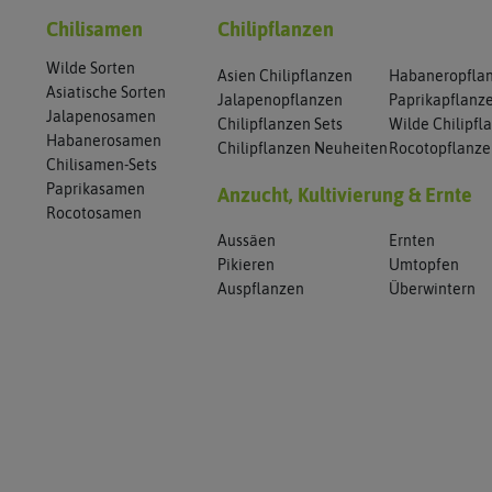
Chilisamen
Chilipflanzen
Wilde Sorten
Asien Chilipflanzen
Habaneropfla
Asiatische Sorten
Jalapenopflanzen
Paprikapflanz
Jalapenosamen
Chilipflanzen Sets
Wilde Chilipfl
Habanerosamen
Chilipflanzen Neuheiten
Rocotopflanz
Chilisamen-Sets
Paprikasamen
Anzucht, Kultivierung & Ernte
Rocotosamen
Aussäen
Ernten
Pikieren
Umtopfen
Auspflanzen
Überwintern