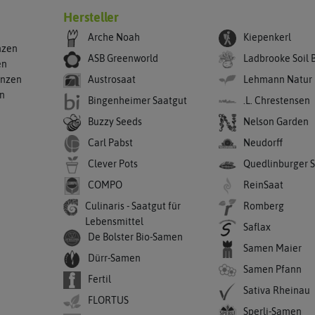
Hersteller
Arche Noah
Kiepenkerl
nzen
ASB Greenworld
Ladbrooke Soil 
en
anzen
Austrosaat
Lehmann Natur
en
Bingenheimer Saatgut
.L. Chrestensen
Buzzy Seeds
Nelson Garden
Carl Pabst
Neudorff
Clever Pots
Quedlinburger 
COMPO
ReinSaat
Culinaris - Saatgut für
Romberg
Lebensmittel
Saflax
De Bolster Bio-Samen
Samen Maier
Dürr-Samen
Samen Pfann
Fertil
Sativa Rheinau
FLORTUS
Sperli-Samen