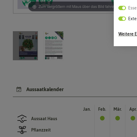
Zum Vergrößern mit Maus über das Bild fahren
Esse
Exte
Weitere E
Aussaatkalender
Jan.
Feb.
Mär.
Apr.
Aussaat Haus
Pflanzzeit