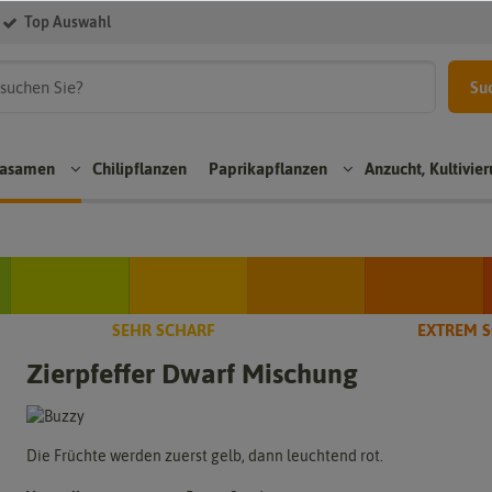
Top Auswahl
Su
kasamen
Chilipflanzen
Paprikapflanzen
Anzucht, Kultivie
Aji
Rea
n
Paprikapflanzen
Chili
per
sam
Chil
SEHR SCHARF
EXTREM 
pit
Bloc
en
sam
Zierpfeffer Dwarf Mischung
zpa
kpa
en
Bhut
rik
prik
Jolo
Sco
a
apfl
kia
ch
anz
Tom
Chili
Bon
Die Früchte werden zuerst gelb, dann leuchtend rot.
en
ten
sam
net
pap