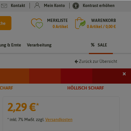
Kontakt
Mein Konto
Kontrast erhöhen
MERKLISTE
WARENKORB
che
0 Artikel
0
Artikel /
0,00 €
rung & Ernte
Verarbeitung
SALE
Zurück zur Übersicht
×
i
SCHARF
HÖLLISCH SCHARF
2,29 €
*
t
* inkl. 7% MwSt. zzgl.
Versandkosten