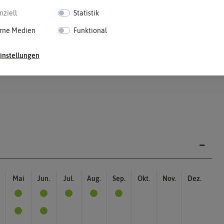
nziell
Statistik
rne Medien
Funktional
instellungen
Mai
Jun.
Jul.
Aug.
Sep.
Okt.
Nov.
Dez.