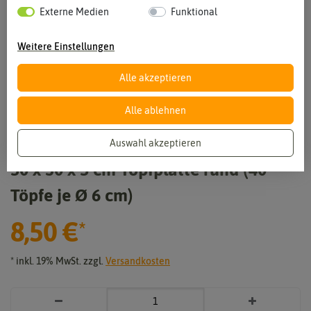
Externe Medien
Funktional
Weitere Einstellungen
Vergrößern durch berühren
Alle akzeptieren
Alle ablehnen
Auswahl akzeptieren
50 x 30 x 5 cm Topfplatte rund (40
Töpfe je Ø 6 cm)
8,50 €
*
* inkl. 19% MwSt. zzgl.
Versandkosten