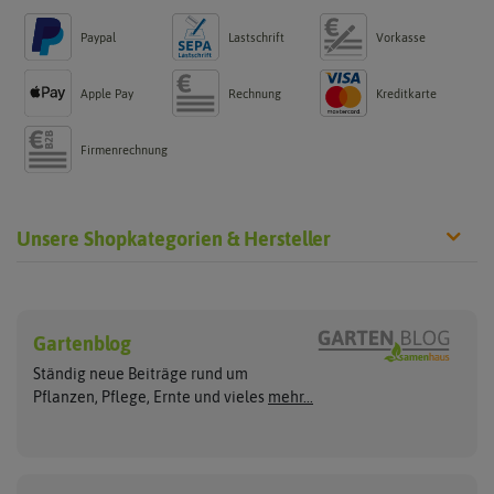
Paypal
Lastschrift
Vorkasse
Apple Pay
Rechnung
Kreditkarte
Firmenrechnung
Unsere Shopkategorien & Hersteller
Chilisamen
Chilipflanzen
Hersteller
Wilde Sorten
Gartenblog
Asien Chilipflanzen
Arche Noah
Culinaris - Saatgut für Lebensm
Asiatische Sorten
Habaneropflanzen
Ständig neue Beiträge rund um
Jalapenosamen
ASB Greenworld
De Bolster Bio-Samen
Jalapenopflanzen
Pflanzen, Pflege, Ernte und vieles
mehr...
Habanerosamen
Paprikapflanzen
Austrosaat
Dürr-Samen
Chilisamen-Sets
Chilipflanzen Sets
Paprikasamen
Bingenheimer Saatgut
Fertil
Wilde Chilipflanzen
Rocotosamen
Chilipflanzen Neuheiten