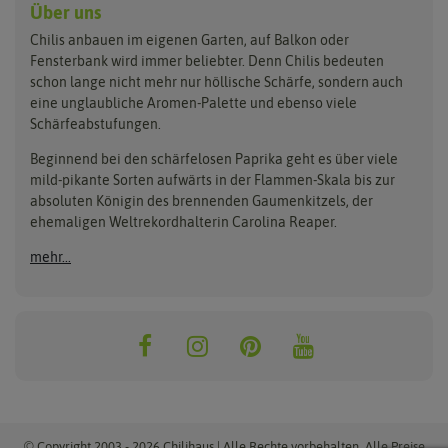
Buzzy Seeds
FLORTUS
Über uns
Rocotopflanzen
Carl Pabst
Gusta Garden
Chilis anbauen im eigenen Garten, auf Balkon oder
Anzucht, Kultivierung
Fensterbank wird immer beliebter. Denn Chilis bedeuten
Clever Pots
Hortitops
& Ernte
schon lange nicht mehr nur höllische Schärfe, sondern auch
eine unglaubliche Aromen-Palette und ebenso viele
COMPO
Jiffy
Schärfeabstufungen.
Aussäen
Kiepenkerl
Romberg
Ernten
Beginnend bei den schärfelosen Paprika geht es über viele
Pikieren
Ladbrooke Soil Blockers
Saflax
mild-pikante Sorten aufwärts in der Flammen-Skala bis zur
Umtopfen
absoluten Königin des brennenden Gaumenkitzels, der
Lehmann Natur
Samen Maier
Auspflanzen
ehemaligen Weltrekordhalterin Carolina Reaper.
Überwintern
.L. Chrestensen
Samen Pfann
mehr...
Nelson Garden
Sativa Rheinau
Neudorff
Sperli-Samen
Quedlinburger Saatgut
Thompson & Morgan
ReinSaat
© Copyright 2003 - 2026 Chilihaus | Alle Rechte vorbehalten. Alle Preise