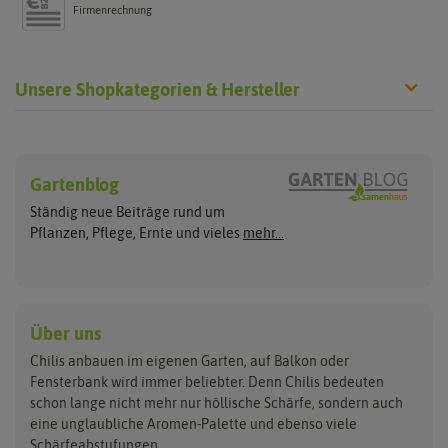
Firmenrechnung
Unsere Shopkategorien & Hersteller
Chilisamen
Chilipflanzen
Hersteller
Wilde Sorten
Gartenblog
Asien Chilipflanzen
Arche Noah
Culinaris - Saatgut für Lebensm
Asiatische Sorten
Habaneropflanzen
Ständig neue Beiträge rund um
Jalapenosamen
ASB Greenworld
De Bolster Bio-Samen
Jalapenopflanzen
Pflanzen, Pflege, Ernte und vieles
mehr...
Habanerosamen
Paprikapflanzen
Austrosaat
Dürr-Samen
Chilisamen-Sets
Chilipflanzen Sets
Paprikasamen
Bingenheimer Saatgut
Fertil
Wilde Chilipflanzen
Rocotosamen
Chilipflanzen Neuheiten
Buzzy Seeds
FLORTUS
Über uns
Rocotopflanzen
Carl Pabst
Gusta Garden
Chilis anbauen im eigenen Garten, auf Balkon oder
Anzucht, Kultivierung
Fensterbank wird immer beliebter. Denn Chilis bedeuten
Clever Pots
Hortitops
& Ernte
schon lange nicht mehr nur höllische Schärfe, sondern auch
eine unglaubliche Aromen-Palette und ebenso viele
COMPO
Jiffy
Schärfeabstufungen.
Aussäen