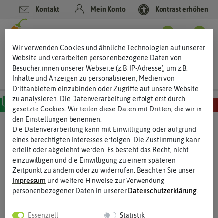
Kontakt
Mein Konto
Kontrast erhöhen
0
0
Wir verwenden Cookies und ähnliche Technologien auf unserer
Website und verarbeiten personenbezogene Daten von
Besucher:innen unserer Webseite (z.B. IP-Adresse), um z.B.
Inhalte und Anzeigen zu personalisieren, Medien von
Drittanbietern einzubinden oder Zugriffe auf unsere Website
zu analysieren. Die Datenverarbeitung erfolgt erst durch
gesetzte Cookies. Wir teilen diese Daten mit Dritten, die wir in
den Einstellungen benennen.
MILD
SCHARF
SEHR SCHARF
EXTREM SCHARF
HÖLLISCH SCHARF
Die Datenverarbeitung kann mit Einwilligung oder aufgrund
eines berechtigten Interesses erfolgen. Die Zustimmung kann
erteilt oder abgelehnt werden. Es besteht das Recht, nicht
einzuwilligen und die Einwilligung zu einem späteren
Zeitpunkt zu ändern oder zu widerrufen. Beachten Sie unser
Impressum
und weitere Hinweise zur Verwendung
personenbezogener Daten in unserer
Daten­schutz­erklärung
.
Essenziell
Statistik