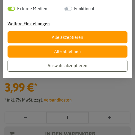
Externe Medien
Funktional
Weitere Einstellungen
Alle akzeptieren
Alle ablehnen
Vergrößern durch berühren
Auswahl akzeptieren
Bio-Peperoni Hyffae F1
3,99 €
*
* inkl. 7% MwSt. zzgl.
Versandkosten
IN DEN WARENKORB