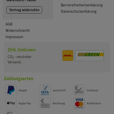
Warenkorb
/
Kasse
Barrierefreiheitserklärung
Vertrag widerrufen
Datenschutzerklärung
AGB
Widerrufsrecht
Impressum
DHL GoGreen
CO
- neutraler
2
Versand...
Zahlungsarten
Paypal
Lastschrift
Vorkasse
Apple Pay
Rechnung
Kreditkarte