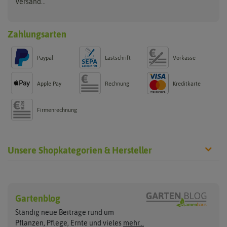
Versand...
Zahlungsarten
Paypal
Lastschrift
Vorkasse
Apple Pay
Rechnung
Kreditkarte
Firmenrechnung
Unsere Shopkategorien & Hersteller
Chilisamen
Chilipflanzen
Hersteller
Wilde Sorten
Gartenblog
Asien Chilipflanzen
Arche Noah
Culinaris - Saatgut für Lebensm
Asiatische Sorten
Habaneropflanzen
Ständig neue Beiträge rund um
Jalapenosamen
ASB Greenworld
De Bolster Bio-Samen
Jalapenopflanzen
Pflanzen, Pflege, Ernte und vieles
mehr...