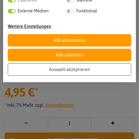
Essenziell
Statistik
Externe Medien
Funktional
Weitere Einstellungen
Alle akzeptieren
Alle ablehnen
Vergrößern durch berühren
Auswahl akzeptieren
BIO Paprika Long Red Marconi
4,95 €
*
* inkl. 7% MwSt. zzgl.
Versandkosten