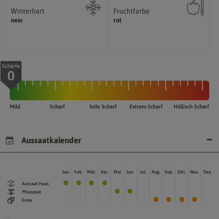
Winterhart
Fruchtfarbe
hat.
nein
Probleme überwintern können.
rot
sie nach dem Reifungsprozess
Pflanzen, die im Freien ohne
Die Farbe der reifen Frucht, die
Schärfe
0
Mild
Scharf
Sehr Scharf
Extrem Scharf
Höllisch Scharf
Aussaatkalender
Jan.
Feb.
Mär.
Apr.
Mai
Jun.
Jul.
Aug.
Sep.
Okt.
Nov.
Dez.
Aussaat Haus
Pflanzzeit
Ernte