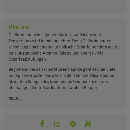
Habanerosamen
Paprikapflanzen
Austrosaat
Dürr-Samen
Chilisamen-Sets
Chilipflanzen Sets
Paprikasamen
Bingenheimer Saatgut
Fertil
Wilde Chilipflanzen
Rocotosamen
Chilipflanzen Neuheiten
Buzzy Seeds
FLORTUS
Über uns
Rocotopflanzen
Carl Pabst
Gusta Garden
Chilis anbauen im eigenen Garten, auf Balkon oder
Anzucht, Kultivierung
Fensterbank wird immer beliebter. Denn Chilis bedeuten
Clever Pots
Hortitops
& Ernte
schon lange nicht mehr nur höllische Schärfe, sondern auch
eine unglaubliche Aromen-Palette und ebenso viele
COMPO
Jiffy
Schärfeabstufungen.
Aussäen
Kiepenkerl
Romberg
Ernten
Beginnend bei den schärfelosen Paprika geht es über viele
Pikieren
Ladbrooke Soil Blockers
Saflax
mild-pikante Sorten aufwärts in der Flammen-Skala bis zur
Umtopfen
absoluten Königin des brennenden Gaumenkitzels, der
Lehmann Natur
Samen Maier
Auspflanzen
ehemaligen Weltrekordhalterin Carolina Reaper.
Überwintern
.L. Chrestensen
Samen Pfann
mehr...
Nelson Garden
Sativa Rheinau
Neudorff
Sperli-Samen
Quedlinburger Saatgut
Thompson & Morgan