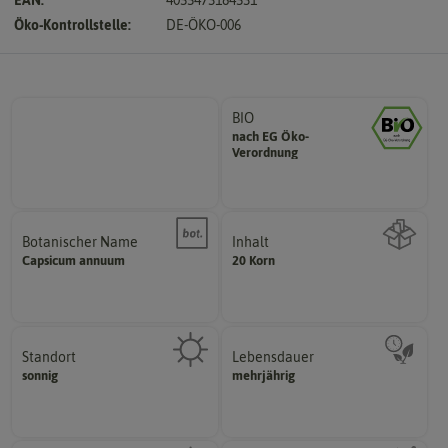
Öko-Kontrollstelle:
DE-ÖKO-006
BIO
nach EG Öko-
Landwirtschaft arbeiten.
Verordnung
den Richtlinien der biologischen
Saatgut aus Betrieben, die nach
Botanischer Name
Inhalt
Bestimmung der Pflanze.
Capsicum
annuum
20 Korn
Namen zur eindeutigen
Wie viel ist enthalten
Der botanische (lateinische)
Standort
Lebensdauer
sonnig, vollsonnig)
mehrjährig.
sonnig
mehrjährig
Pflanze? (schattig, halbschattig,
einjährig, zweijährig oder
Wie viel Licht benötigt die
Pflanzen werden kategorisiert in: