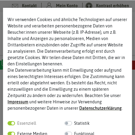
Kontakt
Mein Konto
Kontrast erhöhen
Filter
Wir verwenden Cookies und ähnliche Technologien auf unserer
0
0
Website und verarbeiten personenbezogene Daten von
Besucher:innen unserer Webseite (z.B. IP-Adresse), um z.B.
Inhalte und Anzeigen zu personalisieren, Medien von
Drittanbietern einzubinden oder Zugriffe auf unsere Website
zu analysieren. Die Datenverarbeitung erfolgt erst durch
gesetzte Cookies. Wir teilen diese Daten mit Dritten, die wir in
den Einstellungen benennen.
Die Datenverarbeitung kann mit Einwilligung oder aufgrund
MILD
SCHARF
SEHR SCHARF
EXTREM SCHARF
HÖLLISCH SCHARF
eines berechtigten Interesses erfolgen. Die Zustimmung kann
Chilisamen
- Trinidad Scorpion Chilisamen
erteilt oder abgelehnt werden. Es besteht das Recht, nicht
einzuwilligen und die Einwilligung zu einem späteren
Zeitpunkt zu ändern oder zu widerrufen. Beachten Sie unser
Impressum
und weitere Hinweise zur Verwendung
personenbezogener Daten in unserer
Daten­schutz­erklärung
.
0 Ergebnisse
Gefunden in Trinidad Scorpion Chilisamen
Essenziell
Statistik
Externe Medien
Funktional