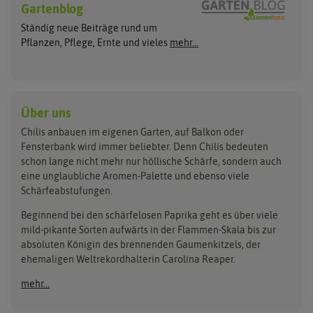
Wilde Sorten
Gartenblog
Asien Chilipflanzen
Arche Noah
Culinaris - Saatgut für Lebensm
Asiatische Sorten
Habaneropflanzen
Ständig neue Beiträge rund um
Jalapenosamen
ASB Greenworld
De Bolster Bio-Samen
Jalapenopflanzen
Pflanzen, Pflege, Ernte und vieles
mehr...
Habanerosamen
Paprikapflanzen
Austrosaat
Dürr-Samen
Chilisamen-Sets
Chilipflanzen Sets
Paprikasamen
Bingenheimer Saatgut
Fertil
Wilde Chilipflanzen
Rocotosamen
Chilipflanzen Neuheiten
Buzzy Seeds
FLORTUS
Über uns
Rocotopflanzen
Carl Pabst
Gusta Garden
Chilis anbauen im eigenen Garten, auf Balkon oder
Anzucht, Kultivierung
Fensterbank wird immer beliebter. Denn Chilis bedeuten
Clever Pots
Hortitops
& Ernte
schon lange nicht mehr nur höllische Schärfe, sondern auch
eine unglaubliche Aromen-Palette und ebenso viele
COMPO
Jiffy
Schärfeabstufungen.
Aussäen
Kiepenkerl
Romberg
Ernten
Beginnend bei den schärfelosen Paprika geht es über viele
Pikieren
Ladbrooke Soil Blockers
Saflax
mild-pikante Sorten aufwärts in der Flammen-Skala bis zur
Umtopfen
absoluten Königin des brennenden Gaumenkitzels, der
Lehmann Natur
Samen Maier
Auspflanzen
ehemaligen Weltrekordhalterin Carolina Reaper.
Überwintern
.L. Chrestensen
Samen Pfann
mehr...
Nelson Garden
Sativa Rheinau