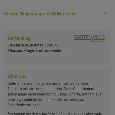
Unsere Shopkategorien & Hersteller
Chilisamen
Chilipflanzen
Hersteller
Wilde Sorten
Gartenblog
Asien Chilipflanzen
Arche Noah
Culinaris - Saatgut für Lebensm
Asiatische Sorten
Habaneropflanzen
Ständig neue Beiträge rund um
Jalapenosamen
ASB Greenworld
De Bolster Bio-Samen
Jalapenopflanzen
Pflanzen, Pflege, Ernte und vieles
mehr...
Habanerosamen
Paprikapflanzen
Austrosaat
Dürr-Samen
Chilisamen-Sets
Chilipflanzen Sets
Paprikasamen
Bingenheimer Saatgut
Fertil
Wilde Chilipflanzen
Rocotosamen
Chilipflanzen Neuheiten
Buzzy Seeds
FLORTUS
Über uns
Rocotopflanzen
Carl Pabst
Gusta Garden
Chilis anbauen im eigenen Garten, auf Balkon oder
Anzucht, Kultivierung
Fensterbank wird immer beliebter. Denn Chilis bedeuten
Clever Pots
Hortitops
& Ernte
schon lange nicht mehr nur höllische Schärfe, sondern auch
eine unglaubliche Aromen-Palette und ebenso viele
COMPO
Jiffy
Schärfeabstufungen.
Aussäen
Kiepenkerl
Romberg
Ernten
Beginnend bei den schärfelosen Paprika geht es über viele