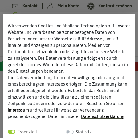
Kontakt
Mein Konto
Kontrast erhöhen
Filter
0
0
Wir verwenden Cookies und ähnliche Technologien auf unserer
Website und verarbeiten personenbezogene Daten von
Besucher:innen unserer Webseite (z.B. IP-Adresse), um z.B.
Inhalte und Anzeigen zu personalisieren, Medien von
Drittanbietern einzubinden oder Zugriffe auf unsere Website
zu analysieren. Die Datenverarbeitung erfolgt erst durch
gesetzte Cookies. Wir teilen diese Daten mit Dritten, die wir in
den Einstellungen benennen.
MILD
SCHARF
SEHR SCHARF
EXTREM SCHARF
HÖLLISCH SCHARF
Die Datenverarbeitung kann mit Einwilligung oder aufgrund
Chilisamen
- Capsicum pubescens
eines berechtigten Interesses erfolgen. Die Zustimmung kann
erteilt oder abgelehnt werden. Es besteht das Recht, nicht
Capsicum pubescens – Baumchilis von beachtlicher
einzuwilligen und die Einwilligung zu einem späteren
Größe
Zeitpunkt zu ändern oder zu widerrufen. Beachten Sie unser
Impressum
und weitere Hinweise zur Verwendung
Die Chilisorten der Capsicum pubescens werden oft als
personenbezogener Daten in unserer
Daten­schutz­erklärung
.
Baumchili bezeichnet, da sie über vier Meter in ihrer Heimat
groß werden können. Ein markantes Zeichen der Chiliart sind die
behaarten Blätter. Die Chiliart Capsicum pubescens ist am
Essenziell
Statistik
wenigsten verbreitet und deshalb vor allem unter Chili-