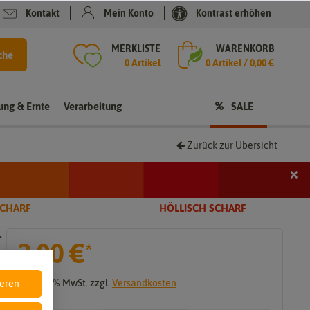
Kontakt
Mein Konto
Kontrast erhöhen
MERKLISTE
WARENKORB
che
0 Artikel
0
Artikel /
0,00 €
rung & Ernte
Verarbeitung
SALE
Zurück zur Übersicht
×
i
SCHARF
HÖLLISCH SCHARF
-
2,00 €
*
t
* inkl. 19% MwSt. zzgl.
Versandkosten
ieren