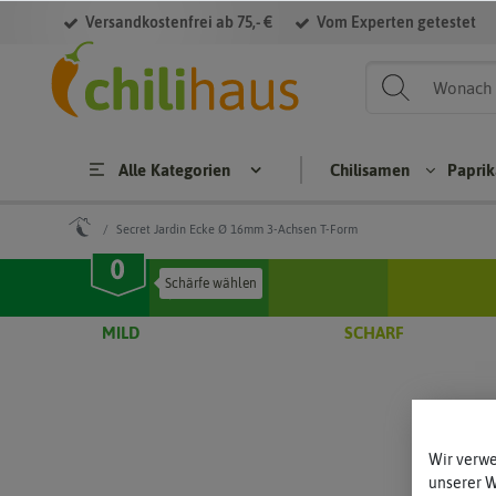
Versandkostenfrei ab 75,- €
Vom Experten getestet
Alle Kategorien
Chilisamen
Papri
Secret Jardin Ecke Ø 16mm 3-Achsen T-Form
Chilisamen
Paprikasame
MILD
SCHARF
Cap
Hab
Bloc
S
sicu
aner
kpa
m
osa
prik
p
ann
men
a
uum
Jala
Brat
Wir verw
Cap
pen
pap
a
unserer 
sicu
osa
rika