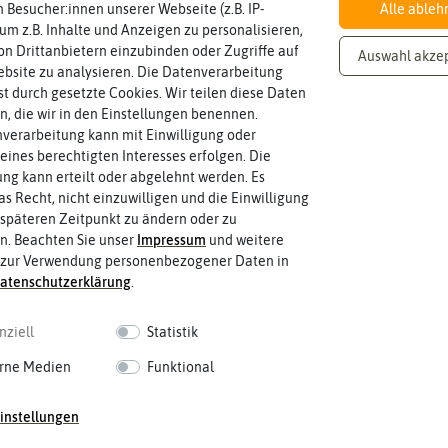
en
Chil
 Besucher:innen unserer Webseite (z.B. IP-
Alle ableh
Hersteller:
Secret Jardin
ika
sam
 um z.B. Inhalte und Anzeigen zu personalisieren,
Artikelnummer:
19-152-762
en
ier
n Drittanbietern einzubinden oder Zugriffe auf
Auswahl akze
EAN:
5425030265949
pap
bsite zu analysieren. Die Datenverarbeitung
ika
rst durch gesetzte Cookies. Wir teilen diese Daten
Anzucht, Kultivie
en, die wir in den Einstellungen benennen.
verarbeitung kann mit Einwilligung oder
Auss
Aus
eines berechtigten Interesses erfolgen. Die
äen
pfla
g kann erteilt oder abgelehnt werden. Es
nze
Piki
as Recht, nicht einzuwilligen und die Einwilligung
n
eren
späteren Zeitpunkt zu ändern oder zu
Ernt
n. Beachten Sie unser
Impressum
und weitere
Umt
e
 zur Verwendung personenbezogener Daten in
opf
aten­schutz­erklärung
.
en
Üb
rwi
tern
nziell
Statistik
rne Medien
Funktional
instellungen