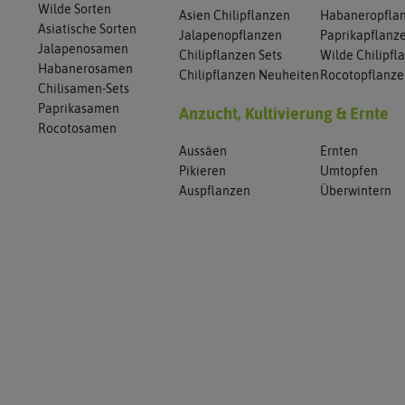
Wilde Sorten
Asien Chilipflanzen
Habaneropfla
Asiatische Sorten
Jalapenopflanzen
Paprikapflanz
Jalapenosamen
Chilipflanzen Sets
Wilde Chilipfl
Habanerosamen
Chilipflanzen Neuheiten
Rocotopflanz
Chilisamen-Sets
Paprikasamen
Anzucht, Kultivierung & Ernte
Rocotosamen
Aussäen
Ernten
Pikieren
Umtopfen
Auspflanzen
Überwintern