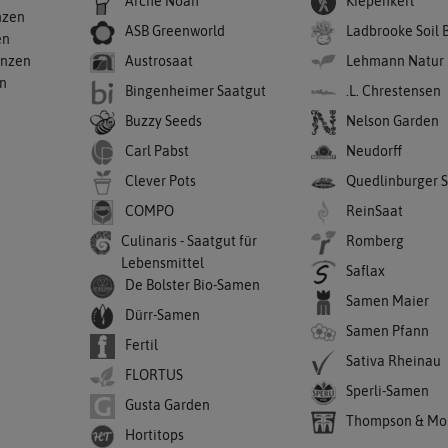
Arche Noah
Kiepenkerl
nzen
ASB Greenworld
Ladbrooke Soil 
en
anzen
Austrosaat
Lehmann Natur
en
Bingenheimer Saatgut
.L. Chrestensen
Buzzy Seeds
Nelson Garden
Carl Pabst
Neudorff
Clever Pots
Quedlinburger 
COMPO
ReinSaat
Culinaris - Saatgut für
Romberg
Lebensmittel
Saflax
De Bolster Bio-Samen
Samen Maier
Dürr-Samen
Samen Pfann
Fertil
Sativa Rheinau
FLORTUS
Sperli-Samen
Gusta Garden
Thompson & Mo
Hortitops