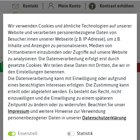
Kontakt
Mein Konto
Kontrast erhöhen
0
0
Wir verwenden Cookies und ähnliche Technologien auf unserer
Website und verarbeiten personenbezogene Daten von
Besucher:innen unserer Webseite (z.B. IP-Adresse), um z.B.
Inhalte und Anzeigen zu personalisieren, Medien von
Drittanbietern einzubinden oder Zugriffe auf unsere Website
zu analysieren. Die Datenverarbeitung erfolgt erst durch
gesetzte Cookies. Wir teilen diese Daten mit Dritten, die wir in
den Einstellungen benennen.
MILD
SCHARF
SEHR SCHARF
EXTREM SCHARF
HÖLLISCH SCHARF
Die Datenverarbeitung kann mit Einwilligung oder aufgrund
eines berechtigten Interesses erfolgen. Die Zustimmung kann
%
erteilt oder abgelehnt werden. Es besteht das Recht, nicht
50
-
einzuwilligen und die Einwilligung zu einem späteren
Zeitpunkt zu ändern oder zu widerrufen. Beachten Sie unser
Impressum
und weitere Hinweise zur Verwendung
personenbezogener Daten in unserer
Daten­schutz­erklärung
.
Essenziell
Statistik