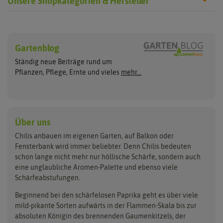
Unsere Shopkategorien & Hersteller
Chilisamen
Chilipflanzen
Hersteller
Wilde Sorten
Gartenblog
Asien Chilipflanzen
Arche Noah
Culinaris - Saatgut für Lebensm
Asiatische Sorten
Habaneropflanzen
Ständig neue Beiträge rund um
Jalapenosamen
ASB Greenworld
De Bolster Bio-Samen
Jalapenopflanzen
Pflanzen, Pflege, Ernte und vieles
mehr...
Habanerosamen
Paprikapflanzen
Austrosaat
Dürr-Samen
Chilisamen-Sets
Chilipflanzen Sets
Paprikasamen
Bingenheimer Saatgut
Fertil
Wilde Chilipflanzen
Rocotosamen
Chilipflanzen Neuheiten
Buzzy Seeds
FLORTUS
Über uns
Rocotopflanzen
Carl Pabst
Gusta Garden
Chilis anbauen im eigenen Garten, auf Balkon oder
Anzucht, Kultivierung
Fensterbank wird immer beliebter. Denn Chilis bedeuten
Clever Pots
Hortitops
& Ernte
schon lange nicht mehr nur höllische Schärfe, sondern auch
eine unglaubliche Aromen-Palette und ebenso viele
COMPO
Jiffy
Schärfeabstufungen.
Aussäen
Kiepenkerl
Romberg
Ernten
Beginnend bei den schärfelosen Paprika geht es über viele
Pikieren
Ladbrooke Soil Blockers
Saflax
mild-pikante Sorten aufwärts in der Flammen-Skala bis zur
Umtopfen
absoluten Königin des brennenden Gaumenkitzels, der
Lehmann Natur
Samen Maier
Auspflanzen