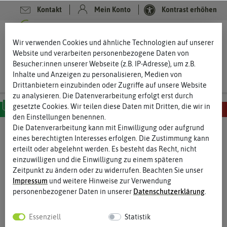
Kontakt
Mein Konto
Kontrast erhöhen
0
0
Wir verwenden Cookies und ähnliche Technologien auf unserer
Website und verarbeiten personenbezogene Daten von
Besucher:innen unserer Webseite (z.B. IP-Adresse), um z.B.
Inhalte und Anzeigen zu personalisieren, Medien von
Drittanbietern einzubinden oder Zugriffe auf unsere Website
zu analysieren. Die Datenverarbeitung erfolgt erst durch
gesetzte Cookies. Wir teilen diese Daten mit Dritten, die wir in
den Einstellungen benennen.
MILD
SCHARF
SEHR SCHARF
EXTREM SCHARF
HÖLLISCH SCHARF
Die Datenverarbeitung kann mit Einwilligung oder aufgrund
eines berechtigten Interesses erfolgen. Die Zustimmung kann
%
erteilt oder abgelehnt werden. Es besteht das Recht, nicht
50
-
einzuwilligen und die Einwilligung zu einem späteren
Zeitpunkt zu ändern oder zu widerrufen. Beachten Sie unser
Impressum
und weitere Hinweise zur Verwendung
personenbezogener Daten in unserer
Daten­schutz­erklärung
.
Essenziell
Statistik