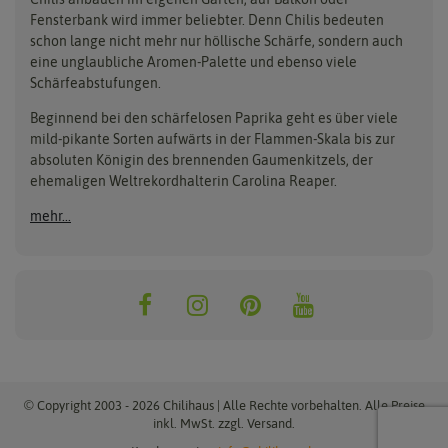
Anzucht, Kultivierung
Fensterbank wird immer beliebter. Denn Chilis bedeuten
Clever Pots
Hortitops
& Ernte
schon lange nicht mehr nur höllische Schärfe, sondern auch
eine unglaubliche Aromen-Palette und ebenso viele
COMPO
Jiffy
Schärfeabstufungen.
Aussäen
Kiepenkerl
Romberg
Ernten
Beginnend bei den schärfelosen Paprika geht es über viele
Pikieren
Ladbrooke Soil Blockers
Saflax
mild-pikante Sorten aufwärts in der Flammen-Skala bis zur
Umtopfen
absoluten Königin des brennenden Gaumenkitzels, der
Lehmann Natur
Samen Maier
Auspflanzen
ehemaligen Weltrekordhalterin Carolina Reaper.
Überwintern
.L. Chrestensen
Samen Pfann
mehr...
Nelson Garden
Sativa Rheinau
Neudorff
Sperli-Samen
Quedlinburger Saatgut
Thompson & Morgan
ReinSaat
© Copyright 2003 - 2026 Chilihaus | Alle Rechte vorbehalten. Alle Preise
inkl. MwSt. zzgl. Versand.