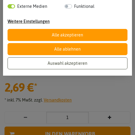
Externe Medien
Funktional
Weitere Einstellungen
Alle akzeptieren
Alle ablehnen
Vergrößern durch berühren
Auswahl akzeptieren
Pfeffer Habanero mix
2,69 €
*
* inkl. 7% MwSt. zzgl.
Versandkosten
IN DEN WARENKORB