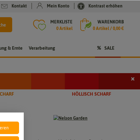
Kontakt
Mein Konto
Kontrast erhöhen
MERKLISTE
WARENKORB
che
0 Artikel
0
Artikel /
0,00 €
rung & Ernte
Verarbeitung
SALE
×
i
SCHARF
HÖLLISCH SCHARF
t
ieren