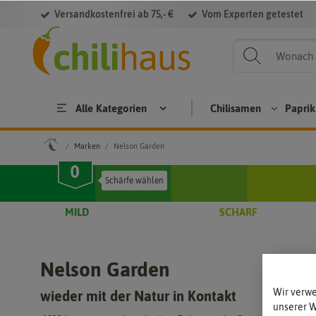
Versandkostenfrei ab 75,- €
Vom Experten getestet
Alle Kategorien
Chilisamen
Papri
Marken
Nelson Garden
Chilisamen
Paprikasame
MILD
SCHARF
Cap
Hab
Bloc
S
sicu
aner
kpa
m
osa
prik
p
Nelson Garden
ann
men
a
uum
Jala
Brat
Wir verw
wieder mit der Natur in Kontakt
Cap
pen
pap
a
unserer 
sicu
osa
rika