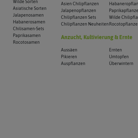
Wilde Sorten
Asien Chilipflanzen
Habaneropfla
Asiatische Sorten
Jalapenopflanzen
Paprikapflanz
Jalapenosamen
Chilipflanzen Sets
Wilde Chilipfl
Habanerosamen
Chilipflanzen Neuheiten
Rocotopflanz
Chilisamen-Sets
Paprikasamen
Anzucht, Kultivierung & Ernte
Rocotosamen
Aussäen
Ernten
Pikieren
Umtopfen
Auspflanzen
Überwintern