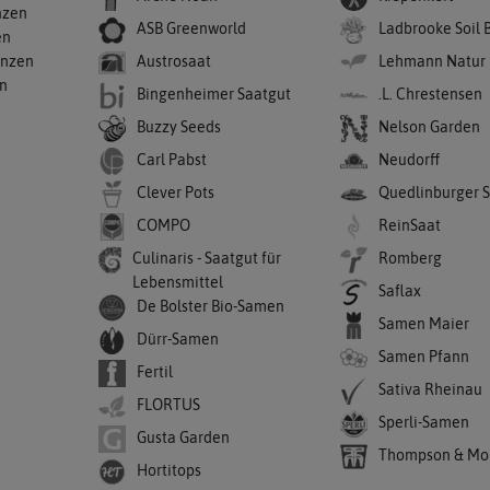
nzen
ASB Greenworld
Ladbrooke Soil 
en
anzen
Austrosaat
Lehmann Natur
en
Bingenheimer Saatgut
.L. Chrestensen
Buzzy Seeds
Nelson Garden
Carl Pabst
Neudorff
Clever Pots
Quedlinburger 
COMPO
ReinSaat
Culinaris - Saatgut für
Romberg
Lebensmittel
Saflax
De Bolster Bio-Samen
Samen Maier
Dürr-Samen
Samen Pfann
Fertil
Sativa Rheinau
FLORTUS
Sperli-Samen
Gusta Garden
Thompson & Mo
Hortitops