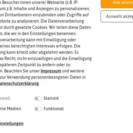
en
Chil
son Garden. Damals füllte noch die ganze Familie die Samen per Hand a
 Besucher:innen unserer Webseite (z.B. IP-
Alle ableh
ika
sam
t Freude erfüllen. Und es sind nicht mehr allein die Samen, die dazu b
 um z.B. Inhalte und Anzeigen zu personalisieren,
en
ier
tikel für die Pflanzenanzucht, Dünger, Gartenwerkzeuge und vieles me
n Drittanbietern einzubinden oder Zugriffe auf
Auswahl akze
pap
 Wunder groß werden. Nelson Garden ist bekannt für kluge Lösungen, di
bsite zu analysieren. Die Datenverarbeitung
ika
rst durch gesetzte Cookies. Wir teilen diese Daten
Anzucht, Kultivie
en, die wir in den Einstellungen benennen.
verarbeitung kann mit Einwilligung oder
Auss
Aus
eines berechtigten Interesses erfolgen. Die
äen
pfla
g kann erteilt oder abgelehnt werden. Es
nze
Piki
as Recht, nicht einzuwilligen und die Einwilligung
n
eren
späteren Zeitpunkt zu ändern oder zu
Ernt
n. Beachten Sie unser
Impressum
und weitere
Umt
e
 zur Verwendung personenbezogener Daten in
opf
aten­schutz­erklärung
.
en
Üb
rwi
tern
nziell
Statistik
rne Medien
Funktional
instellungen