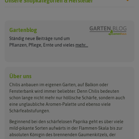
Unsere Shopkategorien & Hersteller
Chilisamen
Chilipflanzen
Hersteller
Wilde Sorten
Gartenblog
Asien Chilipflanzen
Arche Noah
Culinaris - Saatgut für Lebensm
Asiatische Sorten
Habaneropflanzen
Ständig neue Beiträge rund um
Jalapenosamen
ASB Greenworld
De Bolster Bio-Samen
Jalapenopflanzen
Pflanzen, Pflege, Ernte und vieles
mehr...
Habanerosamen
Paprikapflanzen
Austrosaat
Dürr-Samen
Chilisamen-Sets
Chilipflanzen Sets
Paprikasamen
Bingenheimer Saatgut
Fertil
Wilde Chilipflanzen
Rocotosamen
Chilipflanzen Neuheiten
Buzzy Seeds
FLORTUS
Über uns
Rocotopflanzen
Carl Pabst
Gusta Garden
Chilis anbauen im eigenen Garten, auf Balkon oder
Anzucht, Kultivierung
Fensterbank wird immer beliebter. Denn Chilis bedeuten
Clever Pots
Hortitops
& Ernte
schon lange nicht mehr nur höllische Schärfe, sondern auch
eine unglaubliche Aromen-Palette und ebenso viele
COMPO
Jiffy
Schärfeabstufungen.
Aussäen
Kiepenkerl
Romberg
Ernten
Beginnend bei den schärfelosen Paprika geht es über viele
Pikieren
Ladbrooke Soil Blockers
Saflax
mild-pikante Sorten aufwärts in der Flammen-Skala bis zur
Umtopfen
absoluten Königin des brennenden Gaumenkitzels, der
Lehmann Natur
Samen Maier
Auspflanzen