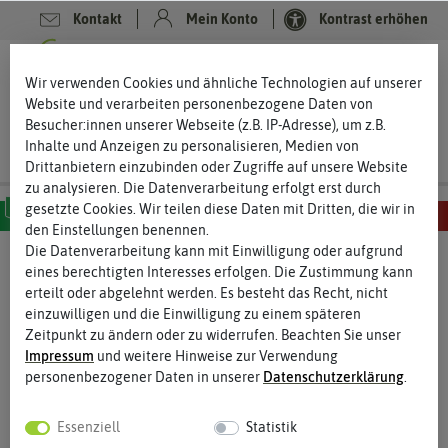
Kontakt
Mein Konto
Kontrast erhöhen
0
0
Wir verwenden Cookies und ähnliche Technologien auf unserer
Website und verarbeiten personenbezogene Daten von
Besucher:innen unserer Webseite (z.B. IP-Adresse), um z.B.
Inhalte und Anzeigen zu personalisieren, Medien von
Drittanbietern einzubinden oder Zugriffe auf unsere Website
zu analysieren. Die Datenverarbeitung erfolgt erst durch
gesetzte Cookies. Wir teilen diese Daten mit Dritten, die wir in
den Einstellungen benennen.
MILD
SCHARF
SEHR SCHARF
EXTREM SCHARF
HÖLLISCH SCHARF
Die Datenverarbeitung kann mit Einwilligung oder aufgrund
eines berechtigten Interesses erfolgen. Die Zustimmung kann
%
erteilt oder abgelehnt werden. Es besteht das Recht, nicht
20
-
einzuwilligen und die Einwilligung zu einem späteren
Zeitpunkt zu ändern oder zu widerrufen. Beachten Sie unser
Impressum
und weitere Hinweise zur Verwendung
personenbezogener Daten in unserer
Daten­schutz­erklärung
.
Essenziell
Statistik