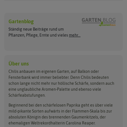
Chilisamen
Chilipflanzen
Hersteller
Wilde Sorten
Gartenblog
Asien Chilipflanzen
Arche Noah
Culinaris - Saatgut für Lebensm
Asiatische Sorten
Habaneropflanzen
Ständig neue Beiträge rund um
Jalapenosamen
ASB Greenworld
De Bolster Bio-Samen
Jalapenopflanzen
Pflanzen, Pflege, Ernte und vieles
mehr...
Habanerosamen
Paprikapflanzen
Austrosaat
Dürr-Samen
Chilisamen-Sets
Chilipflanzen Sets
Paprikasamen
Bingenheimer Saatgut
Fertil
Wilde Chilipflanzen
Rocotosamen
Chilipflanzen Neuheiten
Buzzy Seeds
FLORTUS
Über uns
Rocotopflanzen
Carl Pabst
Gusta Garden
Chilis anbauen im eigenen Garten, auf Balkon oder
Anzucht, Kultivierung
Fensterbank wird immer beliebter. Denn Chilis bedeuten
Clever Pots
Hortitops
& Ernte
schon lange nicht mehr nur höllische Schärfe, sondern auch
eine unglaubliche Aromen-Palette und ebenso viele
COMPO
Jiffy
Schärfeabstufungen.
Aussäen
Kiepenkerl
Romberg
Ernten
Beginnend bei den schärfelosen Paprika geht es über viele
Pikieren
Ladbrooke Soil Blockers
Saflax
mild-pikante Sorten aufwärts in der Flammen-Skala bis zur
Umtopfen
absoluten Königin des brennenden Gaumenkitzels, der
Lehmann Natur
Samen Maier
Auspflanzen
ehemaligen Weltrekordhalterin Carolina Reaper.
Überwintern