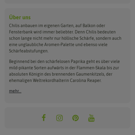
Paprikasamen
Bingenheimer Saatgut
Fertil
Wilde Chilipflanzen
Rocotosamen
Chilipflanzen Neuheiten
Buzzy Seeds
FLORTUS
Über uns
Rocotopflanzen
Carl Pabst
Gusta Garden
Chilis anbauen im eigenen Garten, auf Balkon oder
Anzucht, Kultivierung
Fensterbank wird immer beliebter. Denn Chilis bedeuten
Clever Pots
Hortitops
& Ernte
schon lange nicht mehr nur höllische Schärfe, sondern auch
eine unglaubliche Aromen-Palette und ebenso viele
COMPO
Jiffy
Schärfeabstufungen.
Aussäen
Kiepenkerl
Romberg
Ernten
Beginnend bei den schärfelosen Paprika geht es über viele
Pikieren
Ladbrooke Soil Blockers
Saflax
mild-pikante Sorten aufwärts in der Flammen-Skala bis zur
Umtopfen
absoluten Königin des brennenden Gaumenkitzels, der
Lehmann Natur
Samen Maier
Auspflanzen
ehemaligen Weltrekordhalterin Carolina Reaper.
Überwintern
.L. Chrestensen
Samen Pfann
mehr...
Nelson Garden
Sativa Rheinau
Neudorff
Sperli-Samen
Quedlinburger Saatgut
Thompson & Morgan
ReinSaat