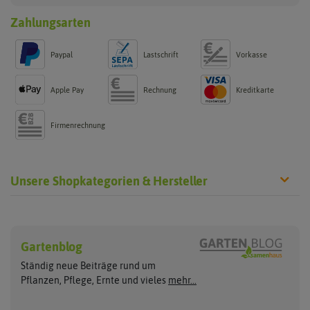
Zahlungsarten
Paypal
Lastschrift
Vorkasse
Apple Pay
Rechnung
Kreditkarte
Firmenrechnung
Unsere Shopkategorien & Hersteller
Chilisamen
Chilipflanzen
Hersteller
Wilde Sorten
Gartenblog
Asien Chilipflanzen
Arche Noah
Culinaris - Saatgut für Lebensm
Asiatische Sorten
Habaneropflanzen
Ständig neue Beiträge rund um
Jalapenosamen
ASB Greenworld
De Bolster Bio-Samen
Jalapenopflanzen
Pflanzen, Pflege, Ernte und vieles
mehr...
Habanerosamen
Paprikapflanzen
Austrosaat
Dürr-Samen
Chilisamen-Sets
Chilipflanzen Sets