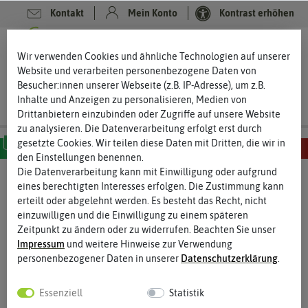
Kontakt
Mein Konto
Kontrast erhöhen
0
0
Wir verwenden Cookies und ähnliche Technologien auf unserer
Website und verarbeiten personenbezogene Daten von
Besucher:innen unserer Webseite (z.B. IP-Adresse), um z.B.
Inhalte und Anzeigen zu personalisieren, Medien von
Drittanbietern einzubinden oder Zugriffe auf unsere Website
zu analysieren. Die Datenverarbeitung erfolgt erst durch
gesetzte Cookies. Wir teilen diese Daten mit Dritten, die wir in
den Einstellungen benennen.
MILD
SCHARF
SEHR SCHARF
EXTREM SCHARF
HÖLLISCH SCHARF
Die Datenverarbeitung kann mit Einwilligung oder aufgrund
eines berechtigten Interesses erfolgen. Die Zustimmung kann
erteilt oder abgelehnt werden. Es besteht das Recht, nicht
einzuwilligen und die Einwilligung zu einem späteren
Zeitpunkt zu ändern oder zu widerrufen. Beachten Sie unser
Impressum
und weitere Hinweise zur Verwendung
personenbezogener Daten in unserer
Daten­schutz­erklärung
.
Essenziell
Statistik