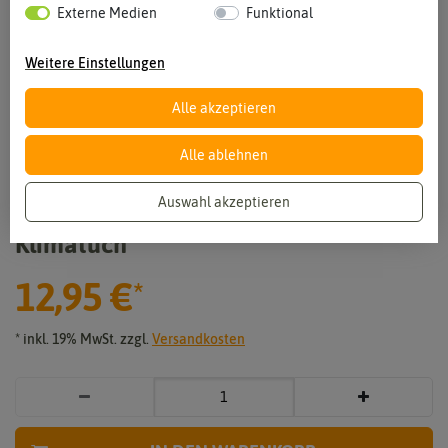
Externe Medien
Funktional
Weitere Einstellungen
Alle akzeptieren
Alle ablehnen
Vergrößern durch berühren
Auswahl akzeptieren
Klimatuch
12,95 €
*
* inkl. 19% MwSt. zzgl.
Versandkosten