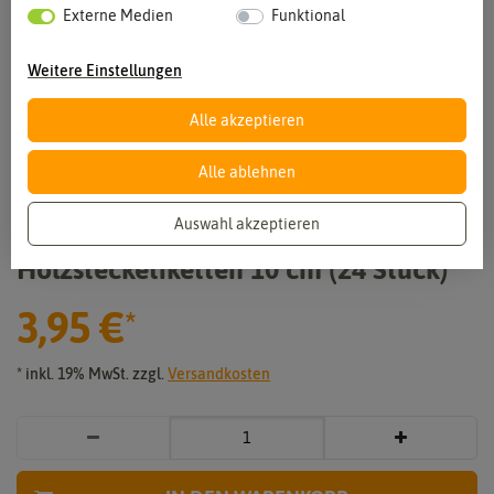
Externe Medien
Funktional
Weitere Einstellungen
Alle akzeptieren
Alle ablehnen
Vergrößern durch berühren
Auswahl akzeptieren
Holzstecketiketten 10 cm (24 Stück)
3,95 €
*
* inkl. 19% MwSt. zzgl.
Versandkosten