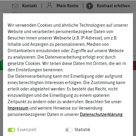
Kontakt
Mein Konto
Kontrast erhöhen
0
0
Wir verwenden Cookies und ähnliche Technologien auf unserer
Website und verarbeiten personenbezogene Daten von
Besucher:innen unserer Webseite (z.B. IP-Adresse), um z.B.
Inhalte und Anzeigen zu personalisieren, Medien von
Drittanbietern einzubinden oder Zugriffe auf unsere Website
zu analysieren. Die Datenverarbeitung erfolgt erst durch
gesetzte Cookies. Wir teilen diese Daten mit Dritten, die wir in
den Einstellungen benennen.
MILD
SCHARF
SEHR SCHARF
EXTREM SCHARF
HÖLLISCH SCHARF
Die Datenverarbeitung kann mit Einwilligung oder aufgrund
eines berechtigten Interesses erfolgen. Die Zustimmung kann
erteilt oder abgelehnt werden. Es besteht das Recht, nicht
einzuwilligen und die Einwilligung zu einem späteren
Zeitpunkt zu ändern oder zu widerrufen. Beachten Sie unser
Impressum
und weitere Hinweise zur Verwendung
personenbezogener Daten in unserer
Daten­schutz­erklärung
.
Essenziell
Statistik