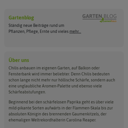
Chilisamen
Chilipflanzen
Hersteller
Wilde Sorten
Gartenblog
Asien Chilipflanzen
Arche Noah
Culinaris - Saatgut für Lebensm
Asiatische Sorten
Habaneropflanzen
Ständig neue Beiträge rund um
Jalapenosamen
ASB Greenworld
De Bolster Bio-Samen
Jalapenopflanzen
Pflanzen, Pflege, Ernte und vieles
mehr...
Habanerosamen
Paprikapflanzen
Austrosaat
Dürr-Samen
Chilisamen-Sets
Chilipflanzen Sets
Paprikasamen
Bingenheimer Saatgut
Fertil
Wilde Chilipflanzen
Rocotosamen
Chilipflanzen Neuheiten
Buzzy Seeds
FLORTUS
Über uns
Rocotopflanzen
Carl Pabst
Gusta Garden
Chilis anbauen im eigenen Garten, auf Balkon oder
Anzucht, Kultivierung
Fensterbank wird immer beliebter. Denn Chilis bedeuten
Clever Pots
Hortitops
& Ernte
schon lange nicht mehr nur höllische Schärfe, sondern auch
eine unglaubliche Aromen-Palette und ebenso viele
COMPO
Jiffy
Schärfeabstufungen.
Aussäen
Kiepenkerl
Romberg
Ernten
Beginnend bei den schärfelosen Paprika geht es über viele
Pikieren
Ladbrooke Soil Blockers
Saflax
mild-pikante Sorten aufwärts in der Flammen-Skala bis zur
Umtopfen
absoluten Königin des brennenden Gaumenkitzels, der
Lehmann Natur
Samen Maier
Auspflanzen
ehemaligen Weltrekordhalterin Carolina Reaper.
Überwintern
.L. Chrestensen
Samen Pfann