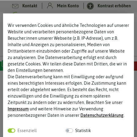
Kontakt
Mein Konto
Kontrast erhöhen
0
0
Wir verwenden Cookies und ähnliche Technologien auf unserer
Website und verarbeiten personenbezogene Daten von
Besucher:innen unserer Webseite (z.B. IP-Adresse), um z.B.
Inhalte und Anzeigen zu personalisieren, Medien von
Drittanbietern einzubinden oder Zugriffe auf unsere Website
zu analysieren. Die Datenverarbeitung erfolgt erst durch
gesetzte Cookies. Wir teilen diese Daten mit Dritten, die wir in
den Einstellungen benennen.
MILD
SCHARF
SEHR SCHARF
EXTREM SCHARF
HÖLLISCH SCHARF
Die Datenverarbeitung kann mit Einwilligung oder aufgrund
eines berechtigten Interesses erfolgen. Die Zustimmung kann
%
erteilt oder abgelehnt werden. Es besteht das Recht, nicht
50
-
einzuwilligen und die Einwilligung zu einem späteren
Zeitpunkt zu ändern oder zu widerrufen. Beachten Sie unser
Impressum
und weitere Hinweise zur Verwendung
personenbezogener Daten in unserer
Daten­schutz­erklärung
.
Essenziell
Statistik