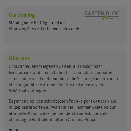
Chilisamen
Chilipflanzen
Hersteller
Wilde Sorten
Gartenblog
Asien Chilipflanzen
Arche Noah
Culinaris - Saatgut für Lebensm
Asiatische Sorten
Habaneropflanzen
Ständig neue Beiträge rund um
Jalapenosamen
ASB Greenworld
De Bolster Bio-Samen
Jalapenopflanzen
Pflanzen, Pflege, Ernte und vieles
mehr...
Habanerosamen
Paprikapflanzen
Austrosaat
Dürr-Samen
Chilisamen-Sets
Chilipflanzen Sets
Paprikasamen
Bingenheimer Saatgut
Fertil
Wilde Chilipflanzen
Rocotosamen
Chilipflanzen Neuheiten
Buzzy Seeds
FLORTUS
Über uns
Rocotopflanzen
Carl Pabst
Gusta Garden
Chilis anbauen im eigenen Garten, auf Balkon oder
Anzucht, Kultivierung
Fensterbank wird immer beliebter. Denn Chilis bedeuten
Clever Pots
Hortitops
& Ernte
schon lange nicht mehr nur höllische Schärfe, sondern auch
eine unglaubliche Aromen-Palette und ebenso viele
COMPO
Jiffy
Schärfeabstufungen.
Aussäen
Kiepenkerl
Romberg
Ernten
Beginnend bei den schärfelosen Paprika geht es über viele
Pikieren
Ladbrooke Soil Blockers
Saflax
mild-pikante Sorten aufwärts in der Flammen-Skala bis zur
Umtopfen
absoluten Königin des brennenden Gaumenkitzels, der
Lehmann Natur
Samen Maier
Auspflanzen
ehemaligen Weltrekordhalterin Carolina Reaper.
Überwintern
.L. Chrestensen
Samen Pfann
mehr...