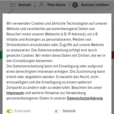
Kontakt
Mein Konto
Kontrast erhöhen
0
0
Wir verwenden Cookies und ähnliche Technologien auf unserer
Website und verarbeiten personenbezogene Daten von
Besucher:innen unserer Webseite (z.B. IP-Adresse), um z.B.
Inhalte und Anzeigen zu personalisieren, Medien von
Drittanbietern einzubinden oder Zugriffe auf unsere Website
zu analysieren. Die Datenverarbeitung erfolgt erst durch
gesetzte Cookies. Wir teilen diese Daten mit Dritten, die wir in
den Einstellungen benennen.
MILD
SCHARF
SEHR SCHARF
EXTREM SCHARF
HÖLLISCH SCHARF
Die Datenverarbeitung kann mit Einwilligung oder aufgrund
eines berechtigten Interesses erfolgen. Die Zustimmung kann
erteilt oder abgelehnt werden. Es besteht das Recht, nicht
einzuwilligen und die Einwilligung zu einem späteren
Zeitpunkt zu ändern oder zu widerrufen. Beachten Sie unser
Impressum
und weitere Hinweise zur Verwendung
personenbezogener Daten in unserer
Daten­schutz­erklärung
.
Essenziell
Statistik