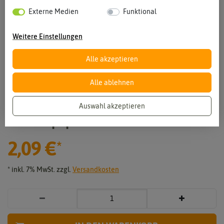
Externe Medien
Funktional
Weitere Einstellungen
Alle akzeptieren
Alle ablehnen
Vergrößern durch berühren
Auswahl akzeptieren
Gemüsepaprika Feher
2,09 €
*
* inkl. 7% MwSt. zzgl.
Versandkosten