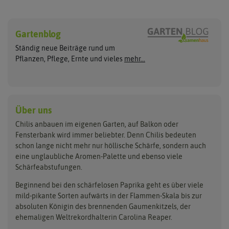
Chilisamen
Chilipflanzen
Hersteller
Wilde Sorten
Gartenblog
Asien Chilipflanzen
Arche Noah
Culinaris - Saatgut für Lebensm
Asiatische Sorten
Habaneropflanzen
Ständig neue Beiträge rund um
Jalapenosamen
ASB Greenworld
De Bolster Bio-Samen
Jalapenopflanzen
Pflanzen, Pflege, Ernte und vieles
mehr...
Habanerosamen
Paprikapflanzen
Austrosaat
Dürr-Samen
Chilisamen-Sets
Chilipflanzen Sets
Paprikasamen
Bingenheimer Saatgut
Fertil
Wilde Chilipflanzen
Rocotosamen
Chilipflanzen Neuheiten
Buzzy Seeds
FLORTUS
Über uns
Rocotopflanzen
Carl Pabst
Gusta Garden
Chilis anbauen im eigenen Garten, auf Balkon oder
Anzucht, Kultivierung
Fensterbank wird immer beliebter. Denn Chilis bedeuten
Clever Pots
Hortitops
& Ernte
schon lange nicht mehr nur höllische Schärfe, sondern auch
eine unglaubliche Aromen-Palette und ebenso viele
COMPO
Jiffy
Schärfeabstufungen.
Aussäen
Kiepenkerl
Romberg
Ernten
Beginnend bei den schärfelosen Paprika geht es über viele
Pikieren
Ladbrooke Soil Blockers
Saflax
mild-pikante Sorten aufwärts in der Flammen-Skala bis zur
Umtopfen
absoluten Königin des brennenden Gaumenkitzels, der
Lehmann Natur
Samen Maier
Auspflanzen
ehemaligen Weltrekordhalterin Carolina Reaper.
Überwintern
.L. Chrestensen
Samen Pfann