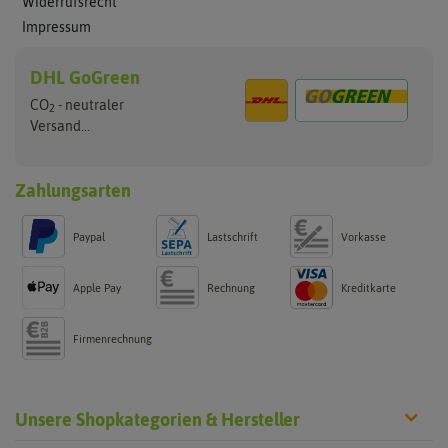
Widerrufsrecht
Impressum
DHL GoGreen
CO
- neutraler
2
Versand...
Zahlungsarten
Paypal
Lastschrift
Vorkasse
Apple Pay
Rechnung
Kreditkarte
Firmenrechnung
Unsere Shopkategorien & Hersteller