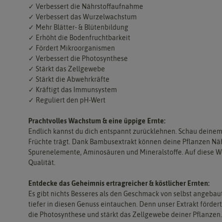
✓ Verbessert die Nährstoffaufnahme
✓ Verbessert das Wurzelwachstum
✓ Mehr Blätter- & Blütenbildung
✓ Erhöht die Bodenfruchtbarkeit
✓ Fördert Mikroorganismen
✓ Verbessert die Photosynthese
✓ Stärkt das Zellgewebe
✓ Stärkt die Abwehrkräfte
✓ Kräftigt das Immunsystem
✓ Reguliert den pH-Wert
Prachtvolles Wachstum & eine üppige Ernte:
Endlich kannst du dich entspannt zurücklehnen. Schau deinem
Früchte trägt. Dank Bambusextrakt können deine Pflanzen Näh
Spurenelemente, Aminosäuren und Mineralstoffe. Auf diese Weis
Qualität.
Entdecke das Geheimnis ertragreicher & köstlicher Ernten:
Es gibt nichts Besseres als den Geschmack von selbst angeb
tiefer in diesen Genuss eintauchen. Denn unser Extrakt förde
die Photosynthese und stärkt das Zellgewebe deiner Pflanzen.