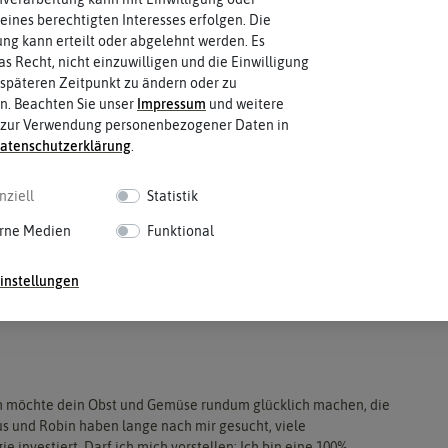
eines berechtigten Interesses erfolgen. Die
g kann erteilt oder abgelehnt werden. Es
as Recht, nicht einzuwilligen und die Einwilligung
späteren Zeitpunkt zu ändern oder zu
n. Beachten Sie unser
Impressum
und weitere
 zur Verwendung personenbezogener Daten in
aten­schutz­erklärung
.
nziell
Statistik
rne Medien
Funktional
instellungen
Ich möchte dein Obst und Gemüse rundum glücklich machen, die
s und Robin haben lange nach mir gesucht, viele
 investiert. Darf ich mich vorstellen: Ich bin eine 100%