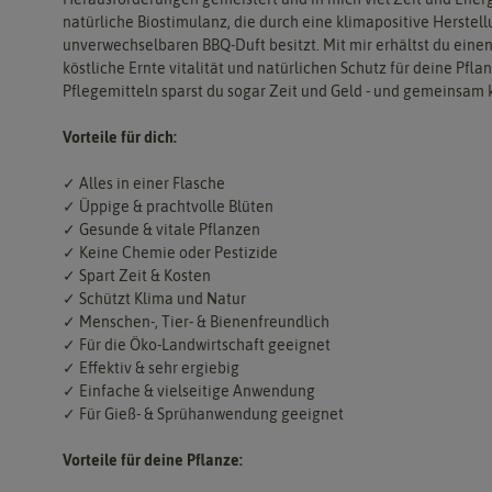
natürliche Biostimulanz, die durch eine klimapositive Herste
unverwechselbaren BBQ-Duft besitzt. Mit mir erhältst du einen
köstliche Ernte vitalität und natürlichen Schutz für deine Pf
Pflegemitteln sparst du sogar Zeit und Geld - und gemeinsam 
Vorteile für dich:
✓ Alles in einer Flasche
✓ Üppige & prachtvolle Blüten
✓ Gesunde & vitale Pflanzen
✓ Keine Chemie oder Pestizide
✓ Spart Zeit & Kosten
✓ Schützt Klima und Natur
✓ Menschen-, Tier- & Bienenfreundlich
✓ Für die Öko-Landwirtschaft geeignet
✓ Effektiv & sehr ergiebig
✓ Einfache & vielseitige Anwendung
✓ Für Gieß- & Sprühanwendung geeignet
Vorteile für deine Pflanze: