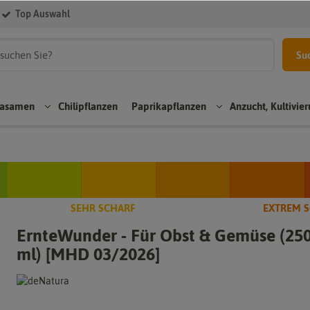
Top Auswahl
Su
kasamen
Chilipflanzen
Paprikapflanzen
Anzucht, Kultivie
Aji
Rea
n
Paprikapflanzen
Chili
per
sam
Chil
SEHR SCHARF
EXTREM 
pit
Bloc
en
sam
ErnteWunder - Für Obst & Gemüse (25
zpa
kpa
en
Bhut
rik
prik
ml) [MHD 03/2026]
Jolo
Sco
a
apfl
kia
ch
anz
Tom
Chili
Bon
en
ten
sam
net
pap