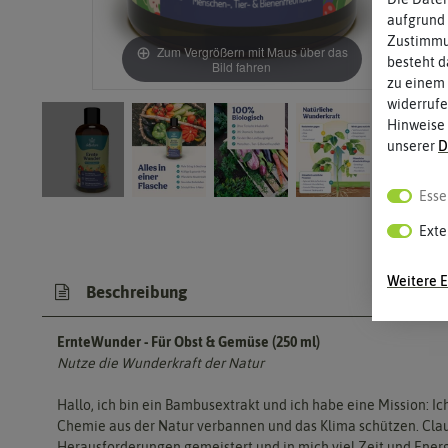
aufgrund 
Zustimmun
Zum Vergrößern mit Maus über das
besteht d
Bild fahren
zu einem 
widerrufe
Hinweise
unserer
D
Esse
Exte
Weitere E
Beschreibung
ErnteWunder - Für Obst & Gemüse (250 ml)
Nutze die Wunderkraft der Natur
Hallo, ich bin ein Bambusextrakt und ich habe eine Mission: 
Chemie aus der Natur verbannen und das Klima schützen. Clau
Herausforderungen gemeistert und in mich viel Zeit und Energie