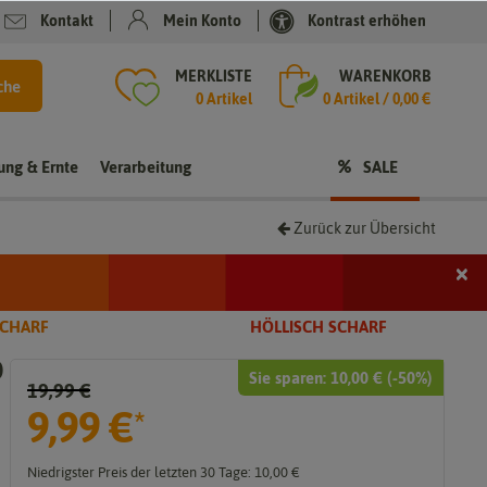
Kontakt
Mein Konto
Kontrast erhöhen
MERKLISTE
WARENKORB
che
0 Artikel
0
Artikel /
0,00 €
rung & Ernte
Verarbeitung
SALE
Zurück zur Übersicht
×
i
SCHARF
HÖLLISCH SCHARF
0
Sie sparen:
10,00 €
(-
50
%)
19,99 €
t
9,99 €
*
Niedrigster Preis der letzten 30 Tage:
10,00 €