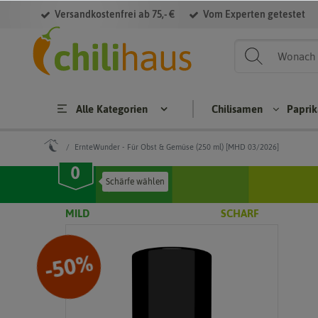
Versandkostenfrei ab 75,- €
Vom Experten getestet
Alle Kategorien
Chilisamen
Papri
ErnteWunder - Für Obst & Gemüse (250 ml) [MHD 03/2026]
Chilisamen
Paprikasame
MILD
SCHARF
Cap
Hab
Bloc
S
sicu
aner
kpa
m
osa
prik
p
%
50
-
ann
men
a
uum
Jala
Brat
Cap
pen
pap
a
sicu
osa
rika