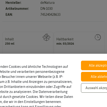
en
Chil
Hersteller:
deNatura
ika
sam
Artikelnummer:
DN-1030
en
ier
EAN:
745240428633
pap
ika
Anzucht, Kultivie
Auss
Aus
äen
pfla
Inhalt
Haltbarkeit
sollte.
nze
Wie viel ist enthalten
und Pflanzgut sehr gut keimen
250 ml
min. 03/2026
Piki
Zeitpunkt, bis zu dem das Saat-
n
eren
Ernt
Umt
e
opf
Alle akzept
enden Cookies und ähnliche Technologien auf
en
Üb
Website und verarbeiten personenbezogene
rwi
 Besucher:innen unserer Webseite (z.B. IP-
Alle ableh
tern
 um z.B. Inhalte und Anzeigen zu personalisieren,
n Drittanbietern einzubinden oder Zugriffe auf
Auswahl akze
bsite zu analysieren. Die Datenverarbeitung
rst durch gesetzte Cookies. Wir teilen diese Daten
en, die wir in den Einstellungen benennen.
verarbeitung kann mit Einwilligung oder