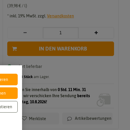
i
39,98 € / l
* inkl. 19% MwSt. zzgl.
Versandkosten
rung & Ernte
Verarbeitung
Sale
Einl
Räu
ege
cher
IN DEN WARENKORB
n
n
Grill
Troc
sofort lieferbar
en
kne
n
Kan
gilt für
13
Stück
am Lager.
ieren
e
dier
n
en
Bestellen Sie innerhalb von
0 Std. 11 Min. 30
nen
Sek.
und wir verschicken Ihre Sendung
bereits
am Montag, 10.8.2026!
ptieren
Artikelbewertungen
Merkliste