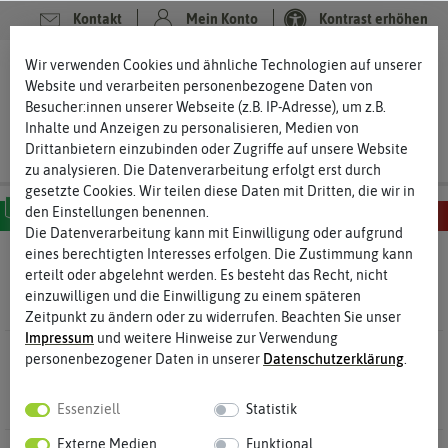
Kontakt
Mein Konto
Kontrast erhöhen
Filter
Wir verwenden Cookies und ähnliche Technologien auf unserer
0
0
Website und verarbeiten personenbezogene Daten von
Besucher:innen unserer Webseite (z.B. IP-Adresse), um z.B.
Inhalte und Anzeigen zu personalisieren, Medien von
Drittanbietern einzubinden oder Zugriffe auf unsere Website
zu analysieren. Die Datenverarbeitung erfolgt erst durch
gesetzte Cookies. Wir teilen diese Daten mit Dritten, die wir in
den Einstellungen benennen.
Die Datenverarbeitung kann mit Einwilligung oder aufgrund
MILD
SCHARF
SEHR SCHARF
EXTREM SCHARF
HÖLLISCH SCHARF
eines berechtigten Interesses erfolgen. Die Zustimmung kann
Verarbeitung
- Räuchern
erteilt oder abgelehnt werden. Es besteht das Recht, nicht
einzuwilligen und die Einwilligung zu einem späteren
Zeitpunkt zu ändern oder zu widerrufen. Beachten Sie unser
Impressum
und weitere Hinweise zur Verwendung
2 Ergebnisse
Gefunden in Räuchern
personenbezogener Daten in unserer
Daten­schutz­erklärung
.
Essenziell
Statistik
Externe Medien
Funktional