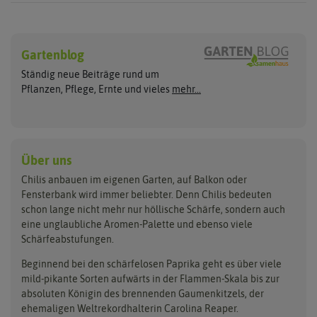
Chilisamen
Chilipflanzen
Hersteller
Wilde Sorten
Gartenblog
Asien Chilipflanzen
Arche Noah
Culinaris - Saatgut für Lebensm
Asiatische Sorten
Habaneropflanzen
Ständig neue Beiträge rund um
Jalapenosamen
ASB Greenworld
De Bolster Bio-Samen
Jalapenopflanzen
Pflanzen, Pflege, Ernte und vieles
mehr...
Habanerosamen
Paprikapflanzen
Austrosaat
Dürr-Samen
Chilisamen-Sets
Chilipflanzen Sets
Paprikasamen
Bingenheimer Saatgut
Fertil
Wilde Chilipflanzen
Rocotosamen
Chilipflanzen Neuheiten
Buzzy Seeds
FLORTUS
Über uns
Rocotopflanzen
Carl Pabst
Gusta Garden
Chilis anbauen im eigenen Garten, auf Balkon oder
Anzucht, Kultivierung
Fensterbank wird immer beliebter. Denn Chilis bedeuten
Clever Pots
Hortitops
& Ernte
schon lange nicht mehr nur höllische Schärfe, sondern auch
eine unglaubliche Aromen-Palette und ebenso viele
COMPO
Jiffy
Schärfeabstufungen.
Aussäen
Kiepenkerl
Romberg
Ernten
Beginnend bei den schärfelosen Paprika geht es über viele
Pikieren
Ladbrooke Soil Blockers
Saflax
mild-pikante Sorten aufwärts in der Flammen-Skala bis zur
Umtopfen
absoluten Königin des brennenden Gaumenkitzels, der
Lehmann Natur
Samen Maier
Auspflanzen
ehemaligen Weltrekordhalterin Carolina Reaper.