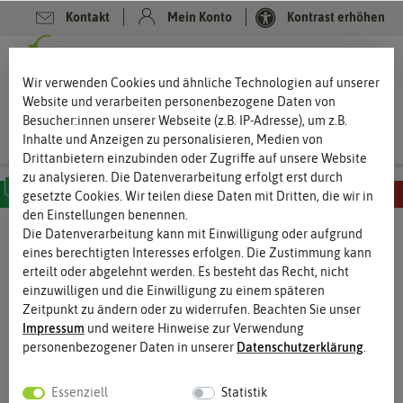
Kontakt
Mein Konto
Kontrast erhöhen
0
0
Wir verwenden Cookies und ähnliche Technologien auf unserer
Website und verarbeiten personenbezogene Daten von
Besucher:innen unserer Webseite (z.B. IP-Adresse), um z.B.
Inhalte und Anzeigen zu personalisieren, Medien von
Drittanbietern einzubinden oder Zugriffe auf unsere Website
zu analysieren. Die Datenverarbeitung erfolgt erst durch
gesetzte Cookies. Wir teilen diese Daten mit Dritten, die wir in
den Einstellungen benennen.
MILD
SCHARF
SEHR SCHARF
EXTREM SCHARF
HÖLLISCH SCHARF
Die Datenverarbeitung kann mit Einwilligung oder aufgrund
eines berechtigten Interesses erfolgen. Die Zustimmung kann
erteilt oder abgelehnt werden. Es besteht das Recht, nicht
einzuwilligen und die Einwilligung zu einem späteren
Zeitpunkt zu ändern oder zu widerrufen. Beachten Sie unser
Impressum
und weitere Hinweise zur Verwendung
personenbezogener Daten in unserer
Daten­schutz­erklärung
.
Essenziell
Statistik