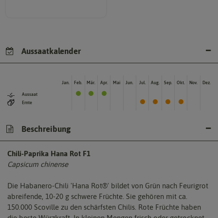
Aussaatkalender
Jan.
Feb.
Mär.
Apr.
Mai
Jun.
Jul.
Aug.
Sep.
Okt.
Nov.
Dez.
Aussaat
Ernte
Beschreibung
Chili-Paprika Hana Rot F1
Capsicum chinense
Die Habanero-Chili 'Hana Rot®' bildet von Grün nach Feurigrot
abreifende, 10-20 g schwere Früchte. Sie gehören mit ca.
150.000 Scoville zu den schärfsten Chilis. Rote Früchte haben
die beste Würzkraft. In kleinen Mengen frisch oder getrocknet