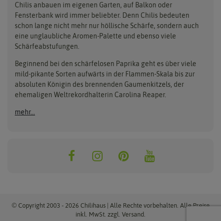
Carl Pabst
Gusta Garden
Chilis anbauen im eigenen Garten, auf Balkon oder
Anzucht, Kultivierung
Fensterbank wird immer beliebter. Denn Chilis bedeuten
Clever Pots
Hortitops
& Ernte
schon lange nicht mehr nur höllische Schärfe, sondern auch
eine unglaubliche Aromen-Palette und ebenso viele
COMPO
Jiffy
Schärfeabstufungen.
Aussäen
Kiepenkerl
Romberg
Ernten
Beginnend bei den schärfelosen Paprika geht es über viele
Pikieren
Ladbrooke Soil Blockers
Saflax
mild-pikante Sorten aufwärts in der Flammen-Skala bis zur
Umtopfen
absoluten Königin des brennenden Gaumenkitzels, der
Lehmann Natur
Samen Maier
Auspflanzen
ehemaligen Weltrekordhalterin Carolina Reaper.
Überwintern
.L. Chrestensen
Samen Pfann
mehr...
Nelson Garden
Sativa Rheinau
Neudorff
Sperli-Samen
Quedlinburger Saatgut
Thompson & Morgan
ReinSaat
© Copyright 2003 - 2026 Chilihaus | Alle Rechte vorbehalten. Alle Preise
inkl. MwSt. zzgl. Versand.