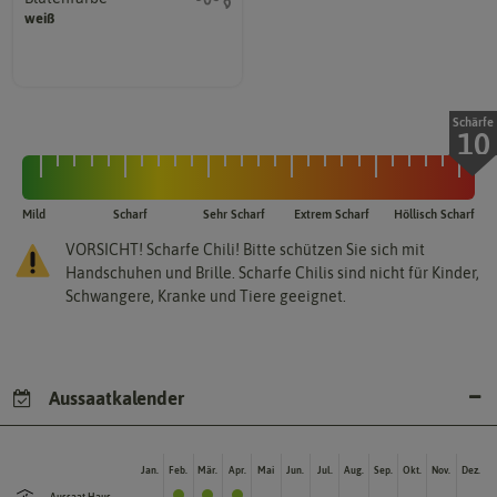
weiß
Kann auch mehrfarbig sein.
Wie ist die Blüte eingefärbt?
Schärfe
10
Mild
Scharf
Sehr Scharf
Extrem Scharf
Höllisch Scharf
VORSICHT! Scharfe Chili! Bitte schützen Sie sich mit
Handschuhen und Brille. Scharfe Chilis sind nicht für Kinder,
Schwangere, Kranke und Tiere geeignet.
Aussaatkalender
Jan.
Feb.
Mär.
Apr.
Mai
Jun.
Jul.
Aug.
Sep.
Okt.
Nov.
Dez.
Aussaat Haus