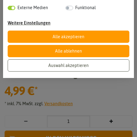
Externe Medien
Funktional
Weitere Einstellungen
Alle akzeptieren
Alle ablehnen
Vergrößern durch berühren
Auswahl akzeptieren
Chili Habanero Orange
4,99 €
*
* inkl. 7% MwSt. zzgl.
Versandkosten