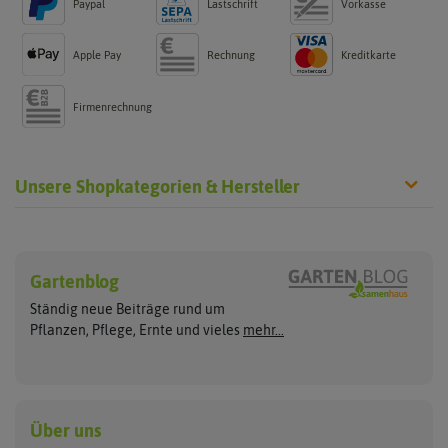
Paypal
Lastschrift
Vorkasse
Apple Pay
Rechnung
Kreditkarte
Firmenrechnung
Unsere Shopkategorien & Hersteller
Chilisamen
Chilipflanzen
Hersteller
Wilde Sorten
Gartenblog
Asien Chilipflanzen
Arche Noah
Culinaris - Saatgut für Lebensm
Asiatische Sorten
Habaneropflanzen
Ständig neue Beiträge rund um
Jalapenosamen
ASB Greenworld
De Bolster Bio-Samen
Jalapenopflanzen
Pflanzen, Pflege, Ernte und vieles
mehr...
Habanerosamen
Paprikapflanzen
Austrosaat
Dürr-Samen
Chilisamen-Sets
Chilipflanzen Sets
Paprikasamen
Bingenheimer Saatgut
Fertil
Wilde Chilipflanzen
Rocotosamen
Chilipflanzen Neuheiten
Buzzy Seeds
FLORTUS
Über uns
Rocotopflanzen