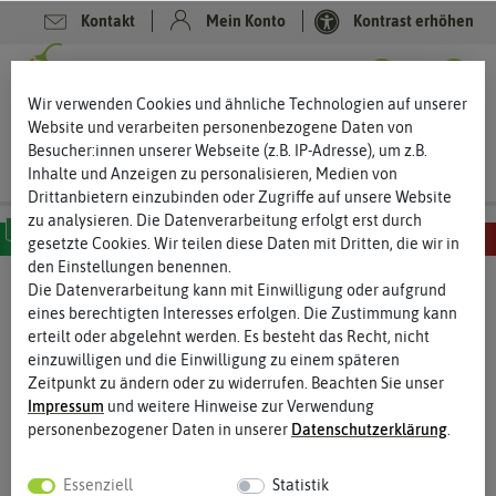
Kontakt
Mein Konto
Kontrast erhöhen
0
0
Wir verwenden Cookies und ähnliche Technologien auf unserer
Website und verarbeiten personenbezogene Daten von
Besucher:innen unserer Webseite (z.B. IP-Adresse), um z.B.
Inhalte und Anzeigen zu personalisieren, Medien von
Drittanbietern einzubinden oder Zugriffe auf unsere Website
zu analysieren. Die Datenverarbeitung erfolgt erst durch
gesetzte Cookies. Wir teilen diese Daten mit Dritten, die wir in
den Einstellungen benennen.
MILD
SCHARF
SEHR SCHARF
EXTREM SCHARF
HÖLLISCH SCHARF
Die Datenverarbeitung kann mit Einwilligung oder aufgrund
eines berechtigten Interesses erfolgen. Die Zustimmung kann
erteilt oder abgelehnt werden. Es besteht das Recht, nicht
einzuwilligen und die Einwilligung zu einem späteren
Zeitpunkt zu ändern oder zu widerrufen. Beachten Sie unser
Impressum
und weitere Hinweise zur Verwendung
personenbezogener Daten in unserer
Daten­schutz­erklärung
.
Essenziell
Statistik