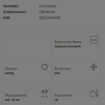
Hersteller:
Chilivielfalt
Artikelnummer:
7100-40136
EAN:
4251535425608
Botanischer Name
Bestimmung der Pflanze.
Capsicum
baccatum
Namen zur eindeutigen
Der botanische (lateinische)
Standort
Winterhart
sonnig, vollsonnig)
sonnig
nein
Probleme überwintern können.
Pflanze? (schattig, halbschattig,
Pflanzen, die im Freien ohne
Wie viel Licht benötigt die
Pflanzabstand
Fruchtfarbe
hat.
min. 30 cm
Pflanzen voneinander haben?
rot
sie nach dem Reifungsprozess
Welchen Abstand sollten die
Die Farbe der reifen Frucht, die