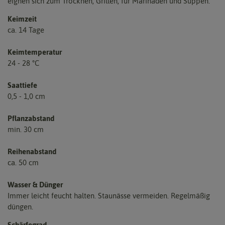
eignen sich zum Trocknen, Grillen, für Marinaden und Suppen.
Keimzeit
ca. 14 Tage
Keimtemperatur
24 - 28 °C
Saattiefe
0,5 - 1,0 cm
Pflanzabstand
min. 30 cm
Reihenabstand
ca. 50 cm
Wasser & Dünger
Immer leicht feucht halten. Staunässe vermeiden. Regelmäßig
düngen.
Schärfegrad