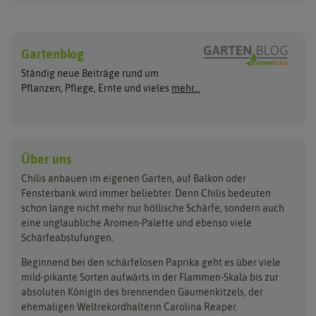
Chilisamen
Chilipflanzen
Hersteller
Wilde Sorten
Gartenblog
Asien Chilipflanzen
Arche Noah
Culinaris - Saatgut für Lebensm
Asiatische Sorten
Habaneropflanzen
Ständig neue Beiträge rund um
Jalapenosamen
ASB Greenworld
De Bolster Bio-Samen
Jalapenopflanzen
Pflanzen, Pflege, Ernte und vieles
mehr...
Habanerosamen
Paprikapflanzen
Austrosaat
Dürr-Samen
Chilisamen-Sets
Chilipflanzen Sets
Paprikasamen
Bingenheimer Saatgut
Fertil
Wilde Chilipflanzen
Rocotosamen
Chilipflanzen Neuheiten
Buzzy Seeds
FLORTUS
Über uns
Rocotopflanzen
Carl Pabst
Gusta Garden
Chilis anbauen im eigenen Garten, auf Balkon oder
Anzucht, Kultivierung
Fensterbank wird immer beliebter. Denn Chilis bedeuten
Clever Pots
Hortitops
& Ernte
schon lange nicht mehr nur höllische Schärfe, sondern auch
eine unglaubliche Aromen-Palette und ebenso viele
COMPO
Jiffy
Schärfeabstufungen.
Aussäen
Kiepenkerl
Romberg
Ernten
Beginnend bei den schärfelosen Paprika geht es über viele
Pikieren
Ladbrooke Soil Blockers
Saflax
mild-pikante Sorten aufwärts in der Flammen-Skala bis zur
Umtopfen
absoluten Königin des brennenden Gaumenkitzels, der
Lehmann Natur
Samen Maier
Auspflanzen
ehemaligen Weltrekordhalterin Carolina Reaper.