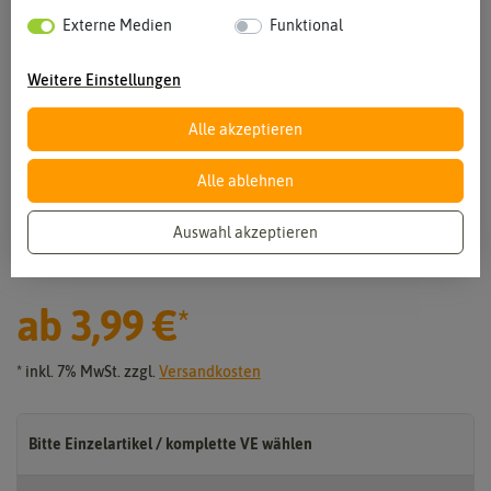
Externe Medien
Funktional
Weitere Einstellungen
Alle akzeptieren
Alle ablehnen
Vergrößern durch berühren
Auswahl akzeptieren
Chili Cacho de Cabra
ab
3,99 €
*
* inkl. 7% MwSt. zzgl.
Versandkosten
Bitte Einzelartikel / komplette VE wählen