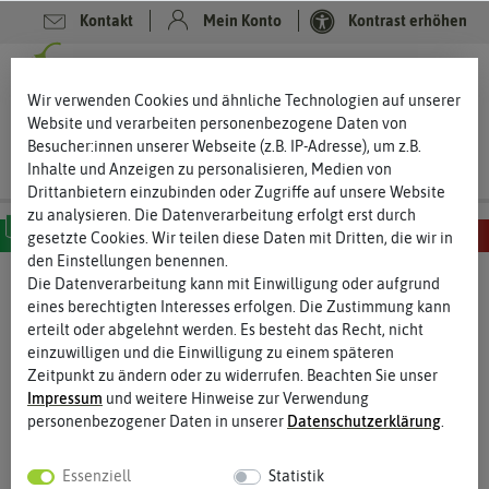
Kontakt
Mein Konto
Kontrast erhöhen
0
0
Wir verwenden Cookies und ähnliche Technologien auf unserer
Website und verarbeiten personenbezogene Daten von
Besucher:innen unserer Webseite (z.B. IP-Adresse), um z.B.
Inhalte und Anzeigen zu personalisieren, Medien von
Drittanbietern einzubinden oder Zugriffe auf unsere Website
zu analysieren. Die Datenverarbeitung erfolgt erst durch
gesetzte Cookies. Wir teilen diese Daten mit Dritten, die wir in
den Einstellungen benennen.
MILD
SCHARF
SEHR SCHARF
EXTREM SCHARF
HÖLLISCH SCHARF
Die Datenverarbeitung kann mit Einwilligung oder aufgrund
eines berechtigten Interesses erfolgen. Die Zustimmung kann
erteilt oder abgelehnt werden. Es besteht das Recht, nicht
einzuwilligen und die Einwilligung zu einem späteren
Zeitpunkt zu ändern oder zu widerrufen. Beachten Sie unser
Impressum
und weitere Hinweise zur Verwendung
personenbezogener Daten in unserer
Daten­schutz­erklärung
.
Essenziell
Statistik