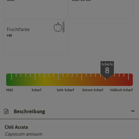
Pflanzen, die im Freien ohne
Welchen Abstand sollten die
Fruchtfarbe
hat.
rot
sie nach dem Reifungsprozess
Die Farbe der reifen Frucht, die
Schärfe
8
Mild
Scharf
Sehr Scharf
Extrem Scharf
Höllisch Scharf
Beschreibung
Chili Acrata
Capsicum annuum