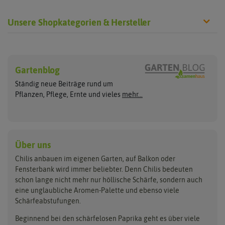
Unsere Shopkategorien & Hersteller
Chilisamen
Chilipflanzen
Hersteller
Wilde Sorten
Gartenblog
Asien Chilipflanzen
Arche Noah
Culinaris - Saatgut für Lebensm
Asiatische Sorten
Habaneropflanzen
Ständig neue Beiträge rund um
Jalapenosamen
ASB Greenworld
De Bolster Bio-Samen
Jalapenopflanzen
Pflanzen, Pflege, Ernte und vieles
mehr...
Habanerosamen
Paprikapflanzen
Austrosaat
Dürr-Samen
Chilisamen-Sets
Chilipflanzen Sets
Paprikasamen
Bingenheimer Saatgut
Fertil
Wilde Chilipflanzen
Rocotosamen
Chilipflanzen Neuheiten
Buzzy Seeds
FLORTUS
Über uns
Rocotopflanzen
Carl Pabst
Gusta Garden
Chilis anbauen im eigenen Garten, auf Balkon oder
Anzucht, Kultivierung
Fensterbank wird immer beliebter. Denn Chilis bedeuten
Clever Pots
Hortitops
& Ernte
schon lange nicht mehr nur höllische Schärfe, sondern auch
eine unglaubliche Aromen-Palette und ebenso viele
COMPO
Jiffy
Schärfeabstufungen.
Aussäen
Kiepenkerl
Romberg
Ernten
Beginnend bei den schärfelosen Paprika geht es über viele
Pikieren
Ladbrooke Soil Blockers
Saflax