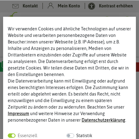
Kontakt
Mein Konto
Kontrast erhöhen
0
0
Wir verwenden Cookies und ähnliche Technologien auf unserer
Website und verarbeiten personenbezogene Daten von
Besucher:innen unserer Webseite (z.B. IP-Adresse), um z.B.
Inhalte und Anzeigen zu personalisieren, Medien von
Drittanbietern einzubinden oder Zugriffe auf unsere Website
zu analysieren. Die Datenverarbeitung erfolgt erst durch
gesetzte Cookies. Wir teilen diese Daten mit Dritten, die wir in
den Einstellungen benennen.
MILD
SCHARF
SEHR SCHARF
EXTREM SCHARF
HÖLLISCH SCHARF
Die Datenverarbeitung kann mit Einwilligung oder aufgrund
eines berechtigten Interesses erfolgen. Die Zustimmung kann
erteilt oder abgelehnt werden. Es besteht das Recht, nicht
einzuwilligen und die Einwilligung zu einem späteren
Zeitpunkt zu ändern oder zu widerrufen. Beachten Sie unser
Impressum
und weitere Hinweise zur Verwendung
personenbezogener Daten in unserer
Daten­schutz­erklärung
.
Essenziell
Statistik