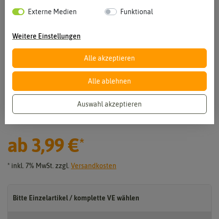
Externe Medien
Funktional
Weitere Einstellungen
Alle akzeptieren
Alle ablehnen
Vergrößern durch berühren
Auswahl akzeptieren
Chili Acrata
ab
3,99 €
*
* inkl. 7% MwSt. zzgl.
Versandkosten
Bitte Einzelartikel / komplette VE wählen