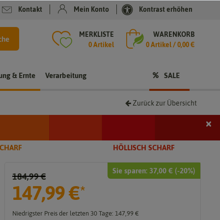
Kontakt
Mein Konto
Kontrast erhöhen
MERKLISTE
WARENKORB
che
0 Artikel
0
Artikel /
0,00 €
rung & Ernte
Verarbeitung
SALE
Zurück zur Übersicht
×
i
SCHARF
HÖLLISCH SCHARF
Sie sparen:
37,00 €
(-
20
%)
184,99 €
t
147,99 €
*
Niedrigster Preis der letzten 30 Tage:
147,99 €