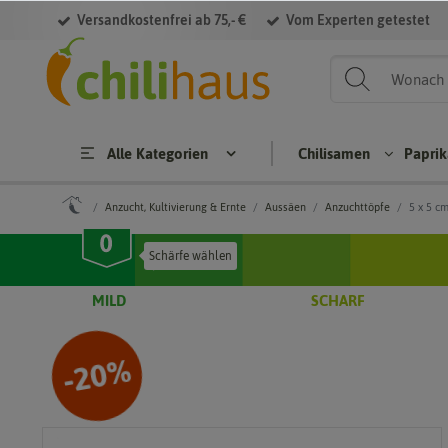
Versandkostenfrei ab 75,- €
Vom Experten getestet
Alle Kategorien
Chilisamen
Papri
Anzucht, Kultivierung & Ernte
Aussäen
Anzuchttöpfe
5 x 5 c
Chilisamen
Paprikasame
MILD
SCHARF
Cap
Hab
Bloc
S
sicu
aner
kpa
m
osa
prik
p
%
20
-
ann
men
a
uum
Jala
Brat
Cap
pen
pap
a
sicu
osa
rika