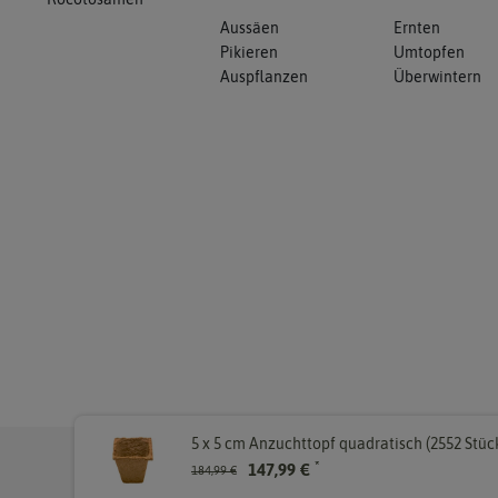
Aussäen
Ernten
Pikieren
Umtopfen
Auspflanzen
Überwintern
5 x 5 cm Anzuchttopf quadratisch (2552 Stüc
© Copyri
*
147,99 €
184,99 €