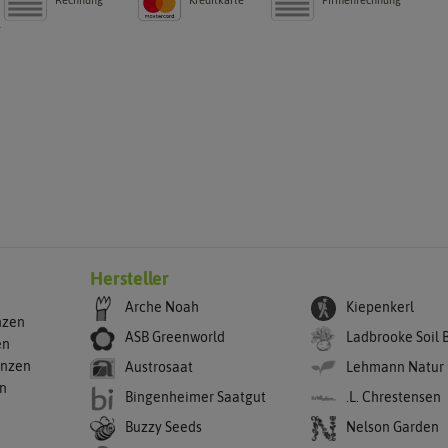
g
Hersteller
Arche Noah
Kiepenkerl
nzen
ASB Greenworld
Ladbrooke Soil 
en
anzen
Austrosaat
Lehmann Natur
en
Bingenheimer Saatgut
.L. Chrestensen
Buzzy Seeds
Nelson Garden