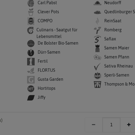
Carl Pabst
Neudorff
Clever Pots
Quedlinburger 
COMPO
ReinSaat
Culinaris - Saatgut für
Romberg
Lebensmittel
Saflax
De Bolster Bio-Samen
Samen Maier
Dürr-Samen
Samen Pfann
Fertil
Sativa Rheinau
FLORTUS
Sperli-Samen
Gusta Garden
Thompson & Mo
Hortitops
Jiffy
k)
ght 2003 - 2026 Chilihaus | Alle Rechte vorbehalten. Alle Preise inkl. MwSt. zzgl.
Kundenservice:
info@chilihaus.de