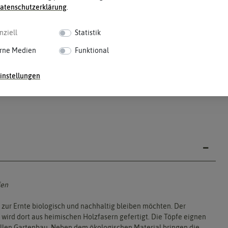
aten­schutz­erklärung
.
nziell
Statistik
rne Medien
Funktional
instellungen
fen
s zur Ernte biologisch und nachhaltig bleiben möchten. Der
wird dort aus heimischen Holzfasern gefertigt. Die Töpfe eignen
nellen Gartenbau. Neben dem ökologischen Material bringen die