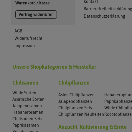
Kontakt
Warenkorb
/
Kasse
Barrierefreiheitserklärun
Vertrag widerrufen
Datenschutzerklärung
AGB
Widerrufsrecht
Impressum
Unsere Shopkategorien & Hersteller
Chilisamen
Chilipflanzen
Wilde Sorten
Asien Chilipflanzen
Habaneropfla
Asiatische Sorten
Jalapenopflanzen
Paprikapflanz
Jalapenosamen
Chilipflanzen Sets
Wilde Chilipfl
Habanerosamen
Chilipflanzen Neuheiten
Rocotopflanz
Chilisamen-Sets
Paprikasamen
Anzucht, Kultivierung & Ernte
Rocotosamen