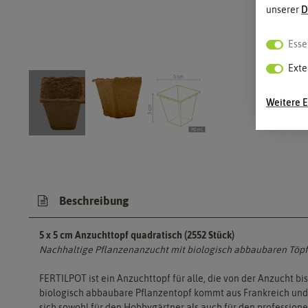
unserer
D
Esse
Exte
Weitere E
Beschreibung
5 x 5 cm Anzuchttopf quadratisch (2552 Stück)
Nachhaltige Pflanzenanzucht mit biologisch abbaubaren Töp
FERTILPOT ist ein Anzuchttopf für alle, die von der Anzucht bi
biologisch abbaubare Pflanzentopf kommt aus Frankreich und 
sich sowohl für den Hobbygärtner als auch für den professio