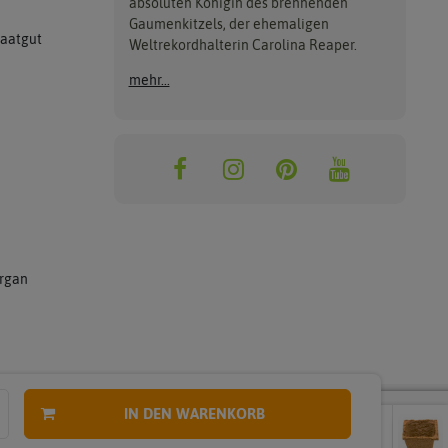
absoluten Königin des brennenden
Gaumenkitzels, der ehemaligen
Saatgut
Weltrekordhalterin Carolina Reaper.
mehr...
rgan
 Versand.
IN DEN WARENKORB
Zuletzt
Zuletzt
angesehene