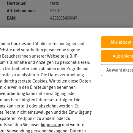
en
Chil
Hersteller:
fertil
ika
sam
Artikelnummer:
545.1C
en
ier
EAN:
4251535400049
pap
ika
Anzucht, Kultivie
Auss
Alle akzept
Aus
enden Cookies und ähnliche Technologien auf
äen
pfla
Inhalt
Website und verarbeiten personenbezogene
nze
Wie viel ist enthalten
2552 Stück
 Besucher:innen unserer Webseite (z.B. IP-
Alle ableh
Piki
n
 um z.B. Inhalte und Anzeigen zu personalisieren,
eren
n Drittanbietern einzubinden oder Zugriffe auf
Ernt
Auswahl akze
Umt
bsite zu analysieren. Die Datenverarbeitung
e
opf
rst durch gesetzte Cookies. Wir teilen diese Daten
en
Üb
en, die wir in den Einstellungen benennen.
rwi
verarbeitung kann mit Einwilligung oder
tern
eines berechtigten Interesses erfolgen. Die
g kann erteilt oder abgelehnt werden. Es
as Recht, nicht einzuwilligen und die Einwilligung
späteren Zeitpunkt zu ändern oder zu
n. Beachten Sie unser
Impressum
und weitere
 zur Verwendung personenbezogener Daten in