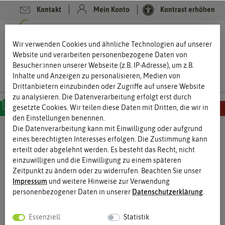
Kontakt
Mein Konto
Kontrast erhöhen
0
0
Wir verwenden Cookies und ähnliche Technologien auf unserer
Website und verarbeiten personenbezogene Daten von
Besucher:innen unserer Webseite (z.B. IP-Adresse), um z.B.
Inhalte und Anzeigen zu personalisieren, Medien von
Drittanbietern einzubinden oder Zugriffe auf unsere Website
zu analysieren. Die Datenverarbeitung erfolgt erst durch
gesetzte Cookies. Wir teilen diese Daten mit Dritten, die wir in
den Einstellungen benennen.
MILD
SCHARF
SEHR SCHARF
EXTREM SCHARF
HÖLLISCH SCHARF
Die Datenverarbeitung kann mit Einwilligung oder aufgrund
eines berechtigten Interesses erfolgen. Die Zustimmung kann
%
20
erteilt oder abgelehnt werden. Es besteht das Recht, nicht
-
einzuwilligen und die Einwilligung zu einem späteren
Zeitpunkt zu ändern oder zu widerrufen. Beachten Sie unser
Impressum
und weitere Hinweise zur Verwendung
personenbezogener Daten in unserer
Daten­schutz­erklärung
.
Essenziell
Statistik