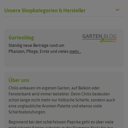
Unsere Shopkategorien & Hersteller
Chilisamen
Chilipflanzen
Hersteller
Wilde Sorten
Gartenblog
Asien Chilipflanzen
Arche Noah
Culinaris - Saatgut für Lebensm
Asiatische Sorten
Habaneropflanzen
Ständig neue Beiträge rund um
Jalapenosamen
ASB Greenworld
De Bolster Bio-Samen
Jalapenopflanzen
Pflanzen, Pflege, Ernte und vieles
mehr...
Habanerosamen
Paprikapflanzen
Austrosaat
Dürr-Samen
Chilisamen-Sets
Chilipflanzen Sets
Paprikasamen
Bingenheimer Saatgut
Fertil
Wilde Chilipflanzen
Rocotosamen
Chilipflanzen Neuheiten
Buzzy Seeds
FLORTUS
Über uns
Rocotopflanzen
Carl Pabst
Gusta Garden
Chilis anbauen im eigenen Garten, auf Balkon oder
Anzucht, Kultivierung
Fensterbank wird immer beliebter. Denn Chilis bedeuten
Clever Pots
Hortitops
& Ernte
schon lange nicht mehr nur höllische Schärfe, sondern auch
eine unglaubliche Aromen-Palette und ebenso viele
COMPO
Jiffy
Schärfeabstufungen.
Aussäen
Kiepenkerl
Romberg
Ernten
Beginnend bei den schärfelosen Paprika geht es über viele
Pikieren
Ladbrooke Soil Blockers
Saflax
mild-pikante Sorten aufwärts in der Flammen-Skala bis zur