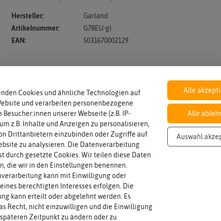
en
Chil
ika
sam
Hersteller:
Garland
en
ier
Artikelnummer:
G78EU-gl
pap
EAN:
5031670002129
ika
Anzucht, Kultivie
Auss
Aus
äen
pfla
nze
Alle akzept
enden Cookies und ähnliche Technologien auf
Piki
n
Website und verarbeiten personenbezogene
eren
 Besucher:innen unserer Webseite (z.B. IP-
Alle ableh
Ernt
Umt
 um z.B. Inhalte und Anzeigen zu personalisieren,
e
opf
n Drittanbietern einzubinden oder Zugriffe auf
Auswahl akze
en
Üb
bsite zu analysieren. Die Datenverarbeitung
rwi
rst durch gesetzte Cookies. Wir teilen diese Daten
tern
en, die wir in den Einstellungen benennen.
verarbeitung kann mit Einwilligung oder
eines berechtigten Interesses erfolgen. Die
g kann erteilt oder abgelehnt werden. Es
as Recht, nicht einzuwilligen und die Einwilligung
späteren Zeitpunkt zu ändern oder zu