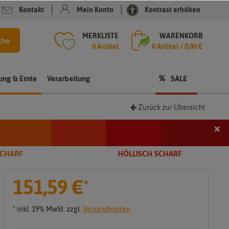
Kontakt
Mein Konto
Kontrast erhöhen
MERKLISTE
WARENKORB
che
0 Artikel
0
Artikel /
0,00 €
rung & Ernte
Verarbeitung
SALE
Zurück zur Übersicht
×
i
SCHARF
HÖLLISCH SCHARF
151,59 €
*
t
* inkl. 19% MwSt. zzgl.
Versandkosten