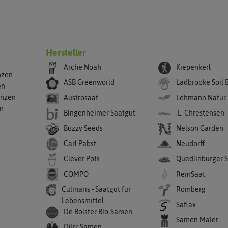
Hersteller
Arche Noah
Kiepenkerl
nzen
ASB Greenworld
Ladbrooke Soil 
en
anzen
Austrosaat
Lehmann Natur
en
Bingenheimer Saatgut
.L. Chrestensen
Buzzy Seeds
Nelson Garden
Carl Pabst
Neudorff
Clever Pots
Quedlinburger 
COMPO
ReinSaat
Culinaris - Saatgut für
Romberg
Lebensmittel
Saflax
De Bolster Bio-Samen
Samen Maier
Dürr-Samen