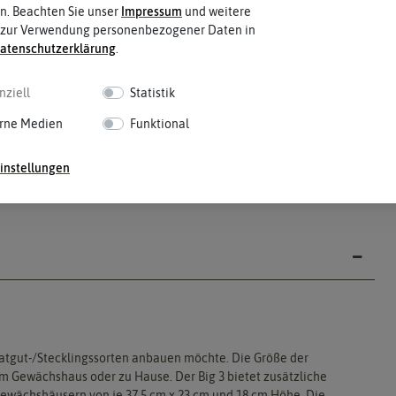
n. Beachten Sie unser
Impressum
und weitere
 zur Verwendung personenbezogener Daten in
aten­schutz­erklärung
.
nziell
Statistik
rne Medien
Funktional
instellungen
Saatgut-/Stecklingssorten anbauen möchte. Die Größe der
 im Gewächshaus oder zu Hause. Der Big 3 bietet zusätzliche
rgewächshäusern von je 37,5 cm x 23 cm und 18 cm Höhe. Die