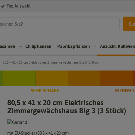
Top Auswahl
Su
kasamen
Chilipflanzen
Paprikapflanzen
Anzucht, Kultivie
80,5 x 41 x 20 cm Elektrisches Zimmergewächshaus Big 3 (3 Stück)
Aji
Rea
n
Paprikapflanzen
Chili
per
sam
Chil
SEHR SCHARF
EXTREM 
pit
Bloc
en
sam
80,5 x 41 x 20 cm Elektrisches
zpa
kpa
en
Bhut
rik
prik
Zimmergewächshaus Big 3 (3 Stück)
Jolo
Sco
a
apfl
kia
ch
anz
Tom
Chili
Bon
en
ten
sam
net
mit EU-Stecker (80,5 x 41 x 20 cm)
pap