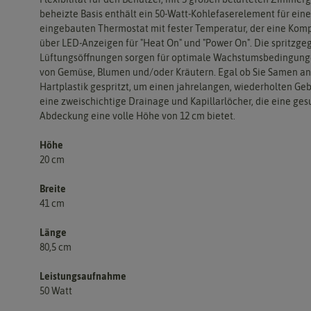
beheizte Basis enthält ein 50-Watt-Kohlefaserelement für ei
eingebauten Thermostat mit fester Temperatur, der eine Kompo
über LED-Anzeigen für "Heat On" und "Power On". Die spritzge
Lüftungsöffnungen sorgen für optimale Wachstumsbedingungen.
von Gemüse, Blumen und/oder Kräutern. Egal ob Sie Samen an
Hartplastik gespritzt, um einen jahrelangen, wiederholten 
eine zweischichtige Drainage und Kapillarlöcher, die eine g
Abdeckung eine volle Höhe von 12 cm bietet.
Höhe
20 cm
Breite
41 cm
Länge
80,5 cm
Leistungsaufnahme
50 Watt