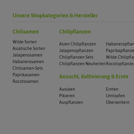
Unsere Shopkategorien & Hersteller
Chilisamen
Chilipflanzen
Wilde Sorten
Asien Chilipflanzen
Habaneropfla
Asiatische Sorten
Jalapenopflanzen
Paprikapflanz
Jalapenosamen
Chilipflanzen Sets
Wilde Chilipfl
Habanerosamen
Chilipflanzen Neuheiten
Rocotopflanz
Chilisamen-Sets
Paprikasamen
Anzucht, Kultivierung & Ernte
Rocotosamen
Aussäen
Ernten
Pikieren
Umtopfen
Auspflanzen
Überwintern