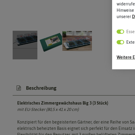
widerrufe
Hinweise
unserer
D
Esse
Exte
Weitere E
Beschreibung
Elektrisches Zimmergewächshaus Big 3 (3 Stück)
mit EU-Stecker (80,5 x 41 x 20 cm)
Konzipiert für den begeisterten Gärtner, der eine Reihe von 
elektrisch beheizten Basis eignet sich perfekt für den Einsatz
Flexibilität für den Benutzer, mit 3 großen belüfteten Zimme