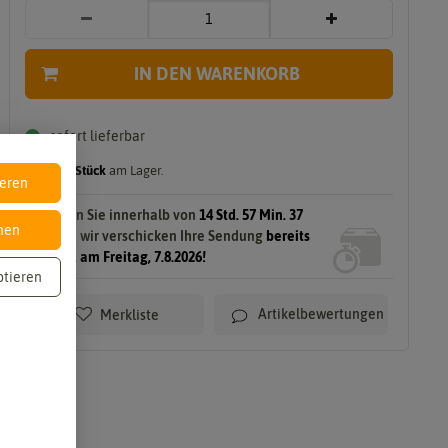
i
IN DEN WARENKORB
rung & Ernte
Verarbeitung
Sale
sofort lieferbar
Einl
Räu
ege
cher
gilt für
8
Stück
am Lager.
n
n
ieren
Grill
Troc
Bestellen Sie innerhalb von
14 Std. 57 Min. 36
nen
en
kne
Sek.
und wir verschicken Ihre Sendung
bereits
n
morgen, am Freitag, 7.8.2026!
Kan
ptieren
e
dier
n
en
Artikelbewertungen
Merkliste